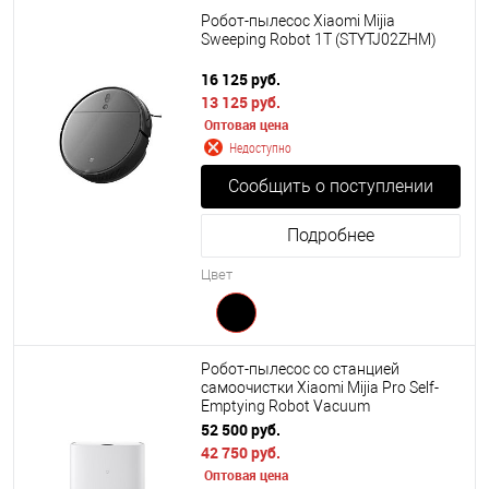
Робот-пылесос Xiaomi Mijia
Sweeping Robot 1T (STYTJ02ZHM)
16 125 руб.
13 125 руб.
Оптовая цена
Недоступно
Сообщить о поступлении
Подробнее
Цвет
Робот-пылесос со станцией
самоочистки Xiaomi Mijia Pro Self-
Emptying Robot Vacuum
(STYTJ06ZHM)
52 500 руб.
42 750 руб.
Оптовая цена