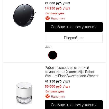
21 000 руб.
/ шт
14 250 руб.
/ шт
Оптовая цена
Недоступно
Сообщить о поступлении
Подробнее
Цвет
Робот-пылесос со станцией
самоочистки Xiaomi Mijia Robot
Vacuum Floor Sweeper and Washer
(MJSTP)
41 250 руб.
/ шт
36 000 руб.
/ шт
Оптовая цена
Недоступно
Сообщить о поступлении