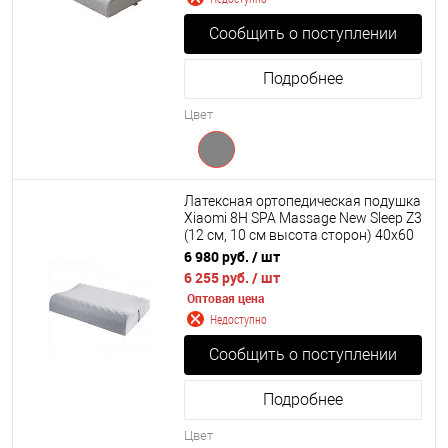
Сообщить о поступлении
Подробнее
Цвет
Латексная ортопедическая подушка
Xiaomi 8H SPA Massage New Sleep Z3
(12 см, 10 см высота сторон) 40х60
см
6 980 руб.
/ шт
6 255 руб.
/ шт
Оптовая цена
Недоступно
Сообщить о поступлении
Подробнее
Цвет