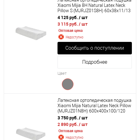
Латексная ортопедическая подушка
Xiaomi Mijia 8H Natural Latex Neck
Pillow S (MJRJZ01S8H) 60х38х11/13
см.
4 125 руб.
/ шт
3 115 руб.
/ шт
Оптовая цена
Недоступно
Сообщить о поступлении
Подробнее
Цвет
Латексная ортопедическая подушка
Xiaomi Mijia Natural Latex Neck Pillow
(MJRJZ01N8H) 600х400х100/120
мм.
3 750 руб.
/ шт
2 890 руб.
/ шт
Оптовая цена
Недоступно