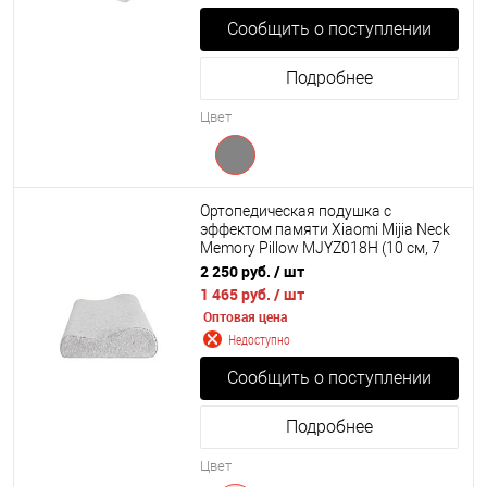
Сообщить о поступлении
Подробнее
Цвет
Ортопедическая подушка с
эффектом памяти Xiaomi Mijia Neck
Memory Pillow MJYZ018H (10 см, 7
см высота сторон) 500х300х100 мм.
2 250 руб.
/ шт
1 465 руб.
/ шт
Оптовая цена
Недоступно
Сообщить о поступлении
Подробнее
Цвет