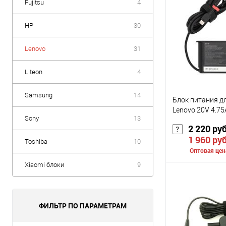
Fujitsu
4
HP
30
Lenovo
31
Liteon
4
Samsung
14
Блок питания д
Lenovo 20V 4.75
Sony
13
2 220 руб
1 960 руб
Toshiba
10
Оптовая цен
Xiaomi блоки
9
Сообщить о
ФИЛЬТР ПО ПАРАМЕТРАМ
К сравнению
В избранное