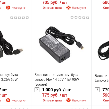
705 руб.
680
/ шт
/ шт
а
Недоступно
Оптовая цена
Недоступно
Опт
 поступлении
Сообщить о поступлении
Сооб
К сравнению
К сра
Недоступно
В избранное
Недоступно
В изб
Цвет
Цвет
ля ноутбука
Блок питания для ноутбука
Блок пит
V 3.25A 65W
Lenovo Flex 14 20V 4.5A 90W
Lenovo 2
(square)
1 000 руб.
770
/ шт
/ шт
775 руб.
590
/ шт
/ шт
а
Недоступно
Оптовая цена
Недоступно
Опт