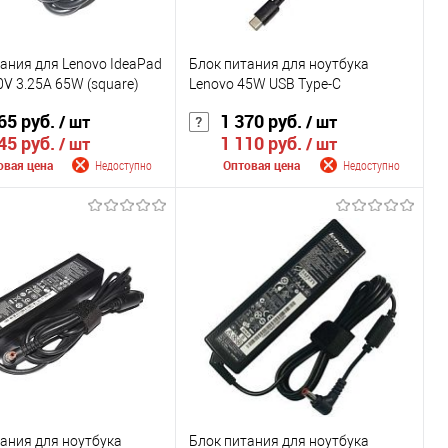
ания для Lenovo IdeaPad
Блок питания для ноутбука
0V 3.25A 65W (square)
Lenovo 45W USB Type-C
65 руб.
1 370 руб.
/ шт
/ шт
45 руб.
1 110 руб.
/ шт
/ шт
овая цена
Недоступно
Оптовая цена
Недоступно
щить о поступлении
Сообщить о поступлении
внению
К сравнению
ранное
Недоступно
В избранное
Недоступно
Цвет
ания для ноутбука
Блок питания для ноутбука