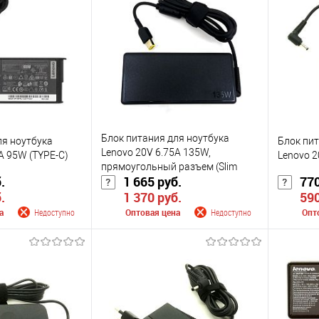
Блок питания для ноутбука
ля ноутбука
Блок пит
Lenovo 20V 6.75A 135W,
A 95W (TYPE-C)
Lenovo 2
прямоугольный разъем (Slim
.
1 665 руб.
770
Original)
.
1 370 руб.
590
а
Недоступно
Оптовая цена
Недоступно
Опт
 поступлении
Сообщить о поступлении
Сооб
К сравнению
К сра
Недоступно
В избранное
Недоступно
В изб