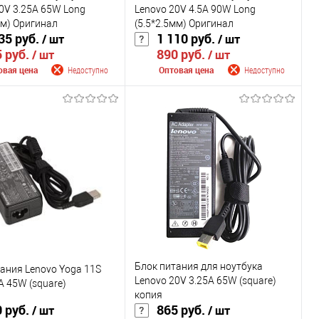
0V 3.25A 65W Long
Lenovo 20V 4.5A 90W Long
мм) Оригинал
(5.5*2.5мм) Оригинал
35 руб.
1 110 руб.
/ шт
/ шт
 руб.
890 руб.
/ шт
/ шт
овая цена
Недоступно
Оптовая цена
Недоступно
щить о поступлении
Сообщить о поступлении
внению
К сравнению
ранное
Недоступно
В избранное
Недоступно
Цвет
Блок питания для ноутбука
ания Lenovo Yoga 11S
Lenovo 20V 3.25A 65W (square)
А 45W (square)
копия
 руб.
865 руб.
/ шт
/ шт