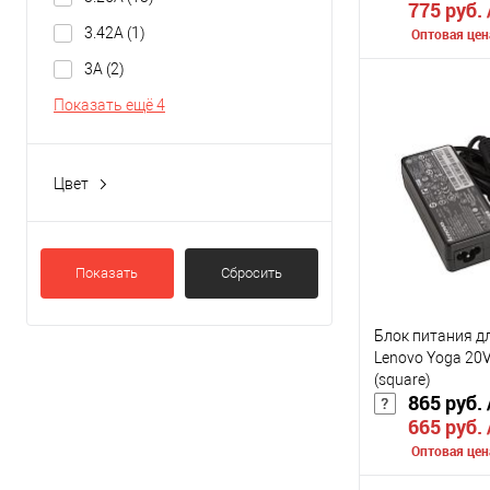
775 руб.
3.42A
(1)
Оптовая цен
3A
(2)
Сообщить о
Показать ещё 4
К сравнению
Цвет
В избранное
black
(31)
Цвет
Показать
Сбросить
Блок питания д
Lenovo Yoga 20
(square)
865 руб.
665 руб.
Оптовая цен