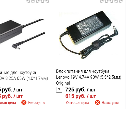
щить о поступлении
Сообщить о поступлении
внению
К сравнению
ранное
Недоступно
В избранное
Недоступно
Цвет
Блок питания для ноутбука
ания для ноутбука
Lenovo 19V 4.74A 90W (5.5*2.5мм)
0V 3.25A 65W (4.0*1.7мм)
Original
 руб.
725 руб.
/ шт
/ шт
 руб.
615 руб.
/ шт
/ шт
овая цена
Недоступно
Оптовая цена
Недоступно
щить о поступлении
Сообщить о поступлении