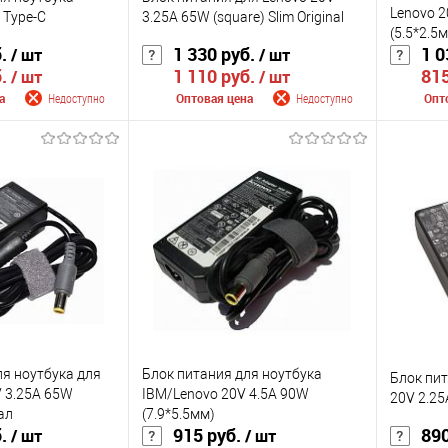
Lenovo 2
 Type-C
3.25A 65W (square) Slim Original
(5.5*2.5
б.
1 330 руб.
1 0
/ шт
/ шт
б.
1 110 руб.
815
/ шт
/ шт
а
Недоступно
Оптовая цена
Недоступно
Опт
 поступлении
Сообщить о поступлении
Сооб
К сравнению
К сра
Недоступно
В избранное
Недоступно
В изб
Цвет
Цвет
ля ноутбука для
Блок питания для ноутбука
Блок пит
V 3.25A 65W
IBM/Lenovo 20V 4.5A 90W
20V 2.25
ал
(7.9*5.5мм)
б.
915 руб.
890
/ шт
/ шт