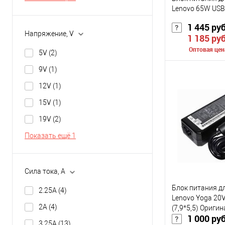
Lenovo 65W USB
1 445 ру
Напряжение, V
1 185 ру
Оптовая цен
5V
(2)
9V
(1)
Сообщить о
12V
(1)
15V
(1)
К сравнению
19V
(2)
В избранное
Показать ещё 1
Цвет
Сила тока, A
Блок питания д
2.25A
(4)
Lenovo Yoga 20
2A
(4)
(7,9*5,5) Оригин
1 000 ру
3.25A
(13)