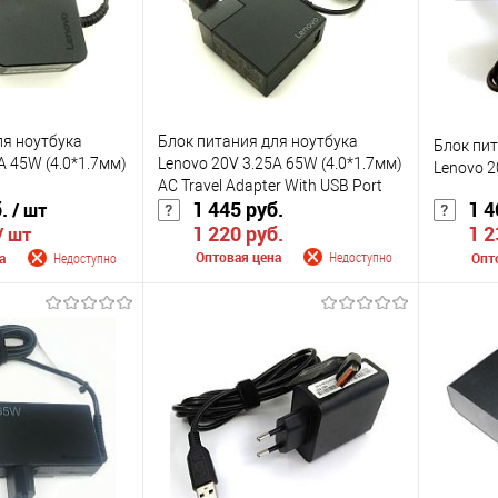
Цвет
Цвет
ля ноутбука
Блок питания для ноутбука
Блок пи
A 45W (4.0*1.7мм)
Lenovo 20V 3.25A 65W (4.0*1.7мм)
Lenovo 2
AC Travel Adapter With USB Port
б.
1 445 руб.
1 4
/ шт
original
1 220 руб.
1 2
/ шт
Оптовая цена
Недоступно
а
Недоступно
Опт
Сообщить о поступлении
 поступлении
Сооб
К сравнению
К сра
В избранное
Недоступно
Недоступно
В изб
Цвет
Цвет