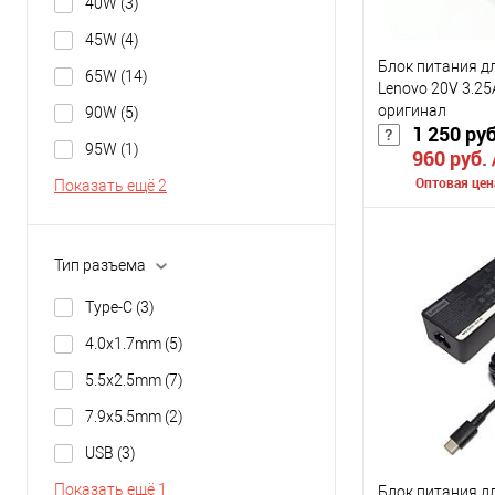
40W
(3)
45W
(4)
Блок питания д
65W
(14)
Lenovo 20V 3.25
оригинал
90W
(5)
1 250 ру
95W
(1)
960 руб.
Оптовая цен
Показать ещё 2
Сообщить о
Тип разъема
К сравнению
Type-C
(3)
В избранное
4.0x1.7mm
(5)
Цвет
5.5x2.5mm
(7)
7.9x5.5mm
(2)
USB
(3)
Показать ещё 1
Блок питания д