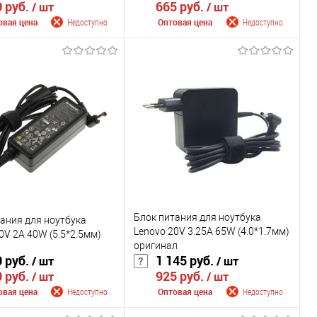
 руб.
665 руб.
/ шт
/ шт
овая цена
Недоступно
Оптовая цена
Недоступно
щить о поступлении
Сообщить о поступлении
внению
К сравнению
ранное
Недоступно
В избранное
Недоступно
Цвет
Блок питания для ноутбука
ания для ноутбука
Lenovo 20V 3.25A 65W (4.0*1.7мм)
0V 2A 40W (5.5*2.5мм)
оригинал
 руб.
1 145 руб.
/ шт
/ шт
 руб.
925 руб.
/ шт
/ шт
овая цена
Недоступно
Оптовая цена
Недоступно