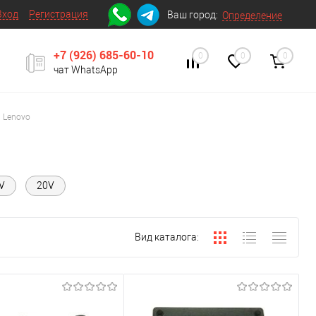
Вход
Регистрация
Ваш город:
Определение
+7 (926) 685-60-10
0
0
0
чат WhatsApp
Lenovo
V
20V
Вид каталога: