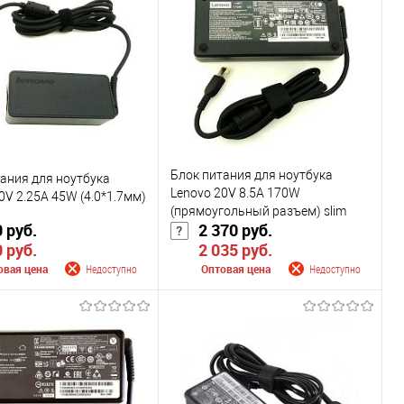
Блок питания для ноутбука
ания для ноутбука
Lenovo 20V 8.5A 170W
0V 2.25A 45W (4.0*1.7мм)
(прямоугольный разъем) slim
 руб.
2 370 руб.
original
 руб.
2 035 руб.
овая цена
Недоступно
Оптовая цена
Недоступно
щить о поступлении
Сообщить о поступлении
внению
К сравнению
ранное
Недоступно
В избранное
Недоступно