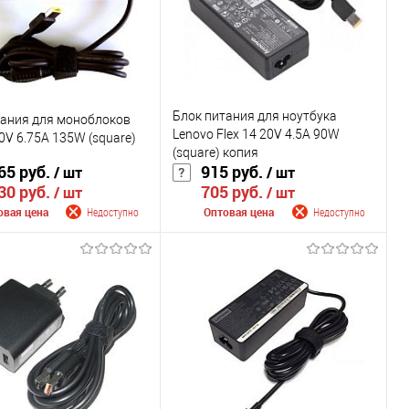
Цвет
Блок питания для ноутбука
тания для моноблоков
Lenovo Flex 14 20V 4.5A 90W
0V 6.75A 135W (square)
(square) копия
65 руб.
915 руб.
/ шт
/ шт
30 руб.
705 руб.
/ шт
/ шт
овая цена
Недоступно
Оптовая цена
Недоступно
щить о поступлении
Сообщить о поступлении
внению
К сравнению
ранное
Недоступно
В избранное
Недоступно
Цвет