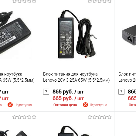
 поступлении
Сообщить о поступлении
Сооб
К сравнению
К сра
Недоступно
В избранное
Недоступно
В изб
Цвет
Цвет
ля ноутбука
Блок питания для ноутбука
Блок пит
A 65W (5.5*2.5мм)
Lenovo 20V 3.25A 65W (5.5*2.5мм)
Lenovo 2
865 руб.
865
/ шт
/ шт
665 руб.
665
/ шт
/ шт
а
Недоступно
Оптовая цена
Недоступно
Опт
 поступлении
Сообщить о поступлении
Сооб