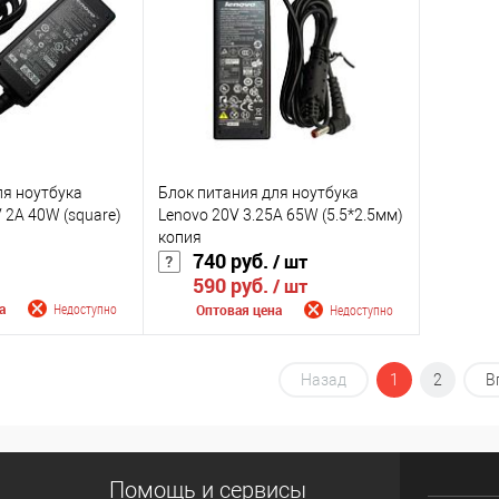
К сравнению
К сра
Недоступно
В избранное
Недоступно
В изб
Цвет
Цвет
ля ноутбука
Блок питания для ноутбука
 2A 40W (square)
Lenovo 20V 3.25A 65W (5.5*2.5мм)
копия
740 руб.
/ шт
590 руб.
/ шт
а
Недоступно
Оптовая цена
Недоступно
 поступлении
Сообщить о поступлении
Назад
1
2
В
К сравнению
Недоступно
В избранное
Недоступно
Помощь и сервисы