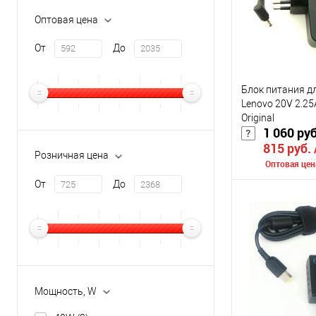
Цвет
Оптовая цена
От
До
Блок питания д
Lenovo 20V 2.25
Original
1 060 ру
815 руб.
Розничная цена
Оптовая цен
От
До
Сообщить о
К сравнению
В избранное
Цвет
Мощность, W