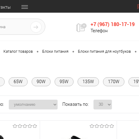
такты
+7 (967) 180-17-19
Телефон
•
•
•
Каталог товаров
Блоки питания
Блоки питания для ноутбуков
65W
90W
95W
135W
170W
19
о:
Показать по: