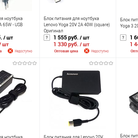
ля ноутбука
Блок питания для ноутбука
Блок пит
A 65W - USB
Lenovo Yoga 20V 2A 40W (square)
Yoga 3 2
Оригинал
б.
1 555 руб.
1 6
/ шт
/ шт
1 330 руб.
1 4
/ шт
/ шт
а
Недоступно
Оптовая цена
Недоступно
Опт
 поступлении
Сообщить о поступлении
Сооб
К сравнению
К сра
Недоступно
В избранное
Недоступно
В изб
Цвет
Цвет
Блок пит
ля ноутбука
Блок питания для Lenovo 20V