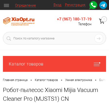
Вход
Регистрация
Определение
+7 (967) 180-17-19
0
Телефон
Каталог товаров
•
•
•
Главная страница
Каталог товаров
Умная электроника
Бытова
Робот-пылесос Xiaomi Mijia Vacuum
Cleaner Pro (MJSTS1) CN