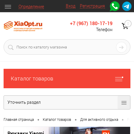
Вход
Регистрация
Определение
+7 (967) 180-17-19
0
Телефон
Каталог товаров
Уточнить раздел
•
•
•
Главная страница
Каталог товаров
Для активного отдыха
Рюк
Рюкзаки Xiaomi