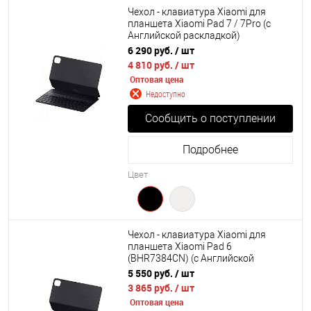
Чехол - клавиатура Xiaomi для
планшета Xiaomi Pad 7 / 7Pro (с
Английской раскладкой)
6 290 руб.
/ шт
4 810 руб.
/ шт
Оптовая цена
Недоступно
Сообщить о поступлении
Подробнее
Цвет
Чехол - клавиатура Xiaomi для
планшета Xiaomi Pad 6
(BHR7384CN) (с Английской
раскладкой)
5 550 руб.
/ шт
3 865 руб.
/ шт
Оптовая цена