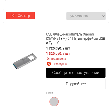
Фильтр
USB Флеш-накопитель Xiaomi
(XMYP21YM) 64 ГБ, интерфейсы USB
и Type-C
1 725 руб.
/ шт
1 320 руб.
/ шт
Оптовая цена
Недоступно
Сообщить о поступлении
Подробнее
Цвет