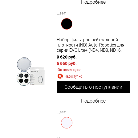
Подробнее
Цвет
Набор фильтров нейтральной
плотности (ND) Autel Robotics для
серии EVO Lite+ (ND4, ND8, ND16,
ND32)
9 620 руб.
6 660 руб.
Оптовая цена
Недоступно
Сообщить о поступлении
Подробнее
Цвет