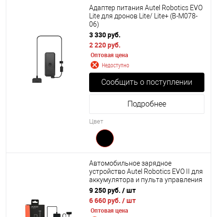
Адаптер питания Autel Robotics EVO
Lite для дронов Lite/ Lite+ (B-M078-
06)
3 330 руб.
2 220 руб.
Оптовая цена
Недоступно
Сообщить о поступлении
Подробнее
Цвет
Автомобильное зарядное
устройство Autel Robotics EVO II для
аккумулятора и пульта управления
(B-M008-00)
9 250 руб.
/ шт
6 660 руб.
/ шт
Оптовая цена