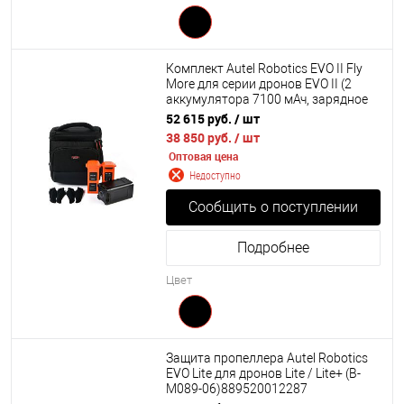
Комплект Autel Robotics EVO II Fly
More для серии дронов EVO II (2
аккумулятора 7100 мАч, зарядное
устройство, 4 пропеллера, сумка)
52 615 руб.
/ шт
38 850 руб.
/ шт
Оптовая цена
Недоступно
Сообщить о поступлении
Подробнее
Цвет
Защита пропеллера Autel Robotics
EVO Lite для дронов Lite / Lite+ (B-
M089-06)889520012287