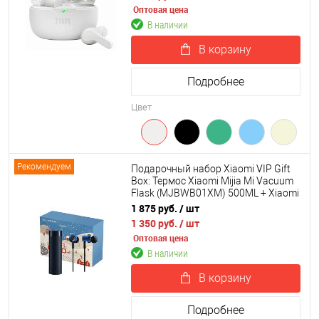
Оптовая цена
В наличии
В корзину
Подробнее
Цвет
Рекомендуем
Подарочный набор Xiaomi VIP Gift
Box: Термос Xiaomi Mijia Mi Vacuum
Flask (MJBWB01XM) 500ML + Xiaomi
Double Dynamic Earphone
1 875 руб.
/ шт
SDQEJ06WM
1 350 руб.
/ шт
Оптовая цена
В наличии
В корзину
Подробнее