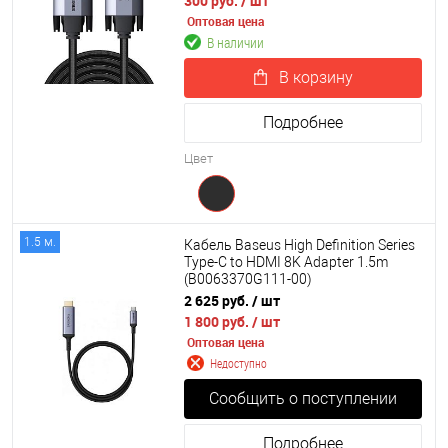
300 руб.
/ шт
Оптовая цена
В наличии
В корзину
Подробнее
Цвет
1.5 м.
Кабель Baseus High Definition Series
Type-C to HDMI 8K Adapter 1.5m
(B0063370G111-00)
2 625 руб.
/ шт
1 800 руб.
/ шт
Оптовая цена
Недоступно
Сообщить о поступлении
Подробнее