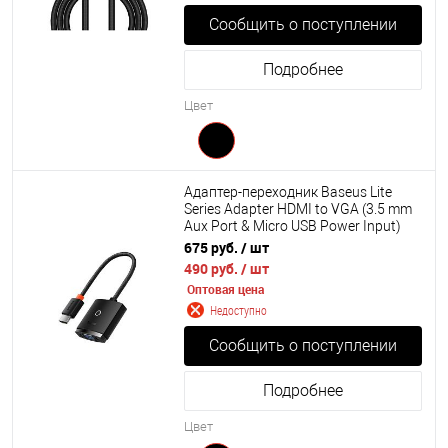
Сообщить о поступлении
Подробнее
Цвет
Адаптер-переходник Baseus Lite
Series Adapter HDMI to VGA (3.5 mm
Aux Port & Micro USB Power Input)
WKQX010101
675 руб.
/ шт
490 руб.
/ шт
Оптовая цена
Недоступно
Сообщить о поступлении
Подробнее
Цвет