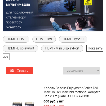
мультимедиа
Для подключения
к телевизору,
проектору,
монитору
HDMI - HDMI
HDMI - DVI
HDMI - Type-C
HDMI - DisplayPort
HDMI - Mini DisplayPort
Показать
все
Фильтр
Кабель Baseus Enjoyment Series DVI
Male To DVI Male bidirectional Adapter
Cable 1m (CAKSX-Q0G) Акция!
600 руб.
/ шт