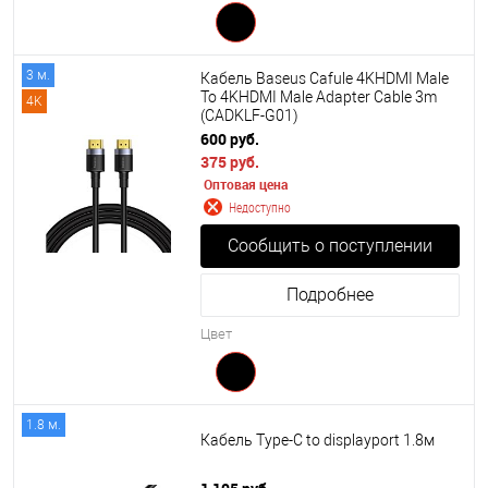
3 м.
Кабель Baseus Cafule 4KHDMI Male
To 4KHDMI Male Adapter Cable 3m
4K
(CADKLF-G01)
600 руб.
375 руб.
Оптовая цена
Недоступно
Сообщить о поступлении
Подробнее
Цвет
1.8 м.
Кабель Type-C to displayport 1.8м