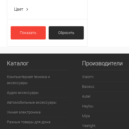
Цвет
black
(2)
gray
(1)
Показать
Сбросить
Каталог
Производители
Компьютерная техника и
Xiaomi
аксессуары
Baseus
Аудио аксессуары
Autel
Автомобильные аксессуары
Haylou
Умная электроника
Mijia
Разные товары для дома
Yeelight