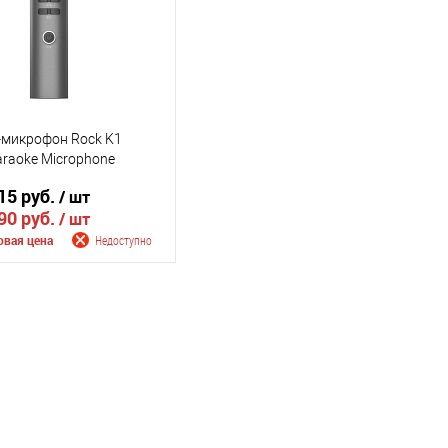
-микрофон Rock K1
araoke Microphone
15 руб.
/ шт
90 руб.
/ шт
овая цена
Недоступно
щить о поступлении
внению
ранное
Недоступно