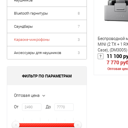
наушников
Bluetooth гарнитуры
8
Саундбары
7
Беспроводной м
Караоке-микрофоны
3
MINI (2 TX + 1 R
Case), (DM3005)
Аксессуары для наушников
3
11 100 р
7 770 ру
Оптовая цен
ФИЛЬТР ПО ПАРАМЕТРАМ
В 
Оптовая цена
К сравнению
От
До
В избранное
Цвет