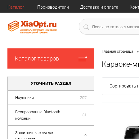
Каталог
Производители
Доставка и оплата
Кон
•
Главная страница
Каталог товаров
Караоке-
УТОЧНИТЬ РАЗДЕЛ
Сортировать п
Наушники
207
Беспроводные Bluetooth
31
колонки
Защитные чехлы для
9