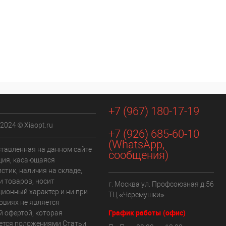
+7 (967) 180-17-19
 2024 © Xiaopt.ru
+7 (926) 685-60-10
(WhatsApp,
ставленная на данном сайте
сообщения)
ия, касающаяся
стик, наличия на складе,
и товаров, носит
г. Москва ул. Профсоюзная д.56
ионный характер и ни при
ТЦ «Черемушки»
овиях не является
График работы (офис)
й офертой, которая
ется положениями Статьи