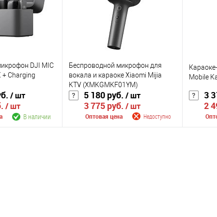
икрофон DJI MIC
Беспроводной микрофон для
Караоке
X + Charging
вокала и караоке Xiaomi Mijia
Mobile K
KTV (XMKGMKF01YM)
уб.
5 180 руб.
3 3
/ шт
/ шт
б.
3 775 руб.
2 4
/ шт
/ шт
В наличии
а
Оптовая цена
Недоступно
Опт
корзину
Сообщить о поступлении
Сооб
К сравнению
К сра
В наличии
В избранное
Недоступно
В изб
Цвет
Цвет