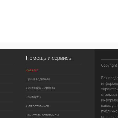
Помощь и сервисы
Copyright
Каталог
Вся пред
Производители
информац
Доставка и оплата
характери
стоимост
Контакты
информац
каких усл
Для оптовиков
публично
Как стать оптовиком
определя