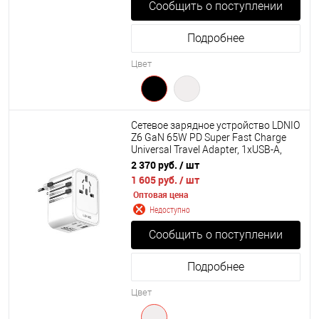
Сообщить о поступлении
Подробнее
Цвет
Сетевое зарядное устройство LDNIO
Z6 GaN 65W PD Super Fast Charge
Universal Travel Adapter, 1хUSB-A,
2хType-C
2 370 руб.
/ шт
1 605 руб.
/ шт
Оптовая цена
Недоступно
Сообщить о поступлении
Подробнее
Цвет