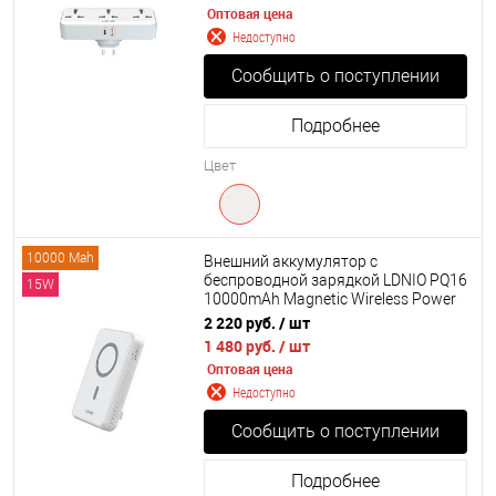
Оптовая цена
Недоступно
Сообщить о поступлении
Подробнее
Цвет
10000 Mah
Внешний аккумулятор с
беспроводной зарядкой LDNIO PQ16
15W
10000mAh Magnetic Wireless Power
Bank
2 220 руб.
/ шт
1 480 руб.
/ шт
Оптовая цена
Недоступно
Сообщить о поступлении
Подробнее