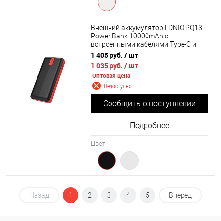
Внешний аккумулятор LDNIO PQ13
Power Bank 10000mAh с
встроенными кабелями Type-C и
Lightning
1 405 руб.
/ шт
1 035 руб.
/ шт
Оптовая цена
Недоступно
Сообщить о поступлении
Подробнее
Цвет
Назад
1
2
3
4
5
Вперед