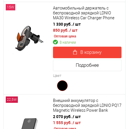
15W
Автомобильный держатель с
беспроводной зарядкой LDNIO
MA30 Wireless Car Charger Phone
Holder (на воздуховод)
1 330 руб.
/ шт
850 руб.
/ шт
Оптовая цена
В наличии
В корзину
Подробнее
Цвет
22,5W
Внешний аккумулятор с
беспроводной зарядкой LDNIO PQ17
Magnetic Wireless Power Bank
10000mAh
2 070 руб.
/ шт
1 555 руб.
/ шт
Оптовая цена