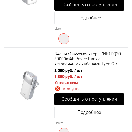
Сообщить о поступлении
Подробнее
Цвет
Внешний аккумулятор LDNIO PQ30
30000mAh Power Bank c
встроенными кабелями Type-C и
Lightning
2 590 руб.
/ шт
1 850 руб.
/ шт
Оптовая цена
Недоступно
Сообщить о поступлении
Подробнее
Цвет