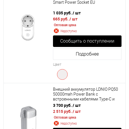
Smart Power Socket EU
1 035 руб.
/ шт
665 руб.
/ шт
Оптовая цена
Недоступно
Сообщить о поступлении
Подробнее
Цвет
Внешний аккумулятор LDNIO PQ50
50000mah Power Bank c
встроенными кабелями Type-C и
Lightning
3 700 руб.
/ шт
2 515 руб.
/ шт
Оптовая цена
Недоступно