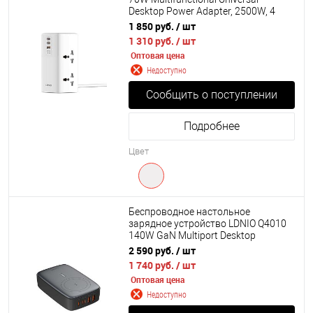
Desktop Power Adapter, 2500W, 4
розетки, 2хUSB-C, 1хUSB-A, 2 метра,
1 850 руб.
/ шт
EU
1 310 руб.
/ шт
Оптовая цена
Недоступно
Сообщить о поступлении
Подробнее
Цвет
Беспроводное настольное
зарядное устройство LDNIO Q4010
140W GaN Multiport Desktop
Charging Wireless Charger 3xUSB-A,
2 590 руб.
/ шт
3xUSB-С
1 740 руб.
/ шт
Оптовая цена
Недоступно