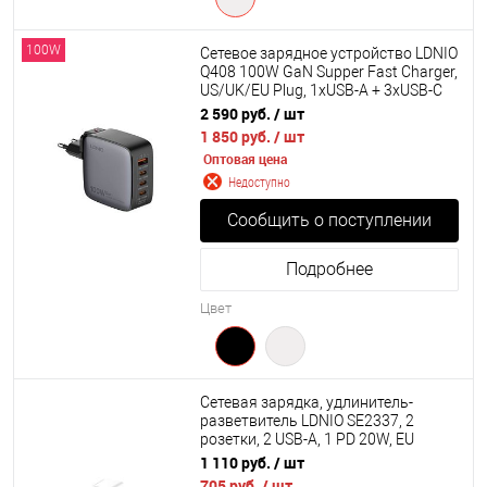
100W
Сетевое зарядное устройство LDNIO
Q408 100W GaN Supper Fast Charger,
US/UK/EU Plug, 1xUSB-A + 3xUSB-C
2 590 руб.
/ шт
1 850 руб.
/ шт
Оптовая цена
Недоступно
Сообщить о поступлении
Подробнее
Цвет
Cетевая зарядка, удлинитель-
разветвитель LDNIO SE2337, 2
розетки, 2 USB-A, 1 PD 20W, EU
1 110 руб.
/ шт
705 руб.
/ шт