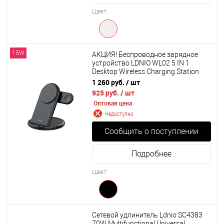
Цвет
15W
АКЦИЯ! Беспроводное зарядное
устройство LDNIO WL02 5 IN 1
Desktop Wireless Charging Station
15W (Помята коробка)
1 260 руб.
/ шт
925 руб.
/ шт
Оптовая цена
Недоступно
Сообщить о поступлении
Подробнее
Цвет
Сетевой удлинитель Ldnio SC4383
70W Multifunctional Universal