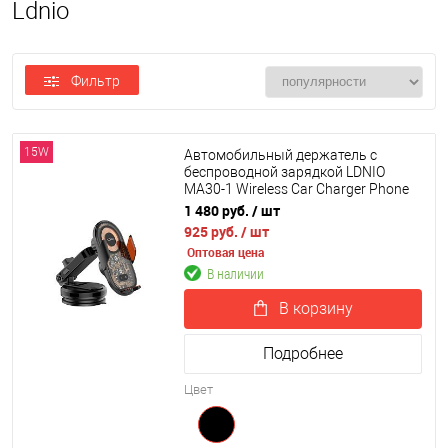
Ldnio
Фильтр
15W
Автомобильный держатель с
беспроводной зарядкой LDNIO
MA30-1 Wireless Car Charger Phone
Holder (на торпедо)
1 480 руб.
/ шт
925 руб.
/ шт
Оптовая цена
В наличии
В корзину
Подробнее
Цвет