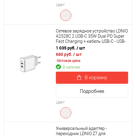
Цвет
Сетевое зарядное устройство LDNIO
A2528C 2 USB-C 35W Dual PD Super
Fast Charging + кабель USB-C - USB-
C
1 035 руб.
/ шт
680 руб.
/ шт
Оптовая цена
В наличии
В корзину
Подробнее
Цвет
Универсальный адаптер -
переходник LDNIO Z7 для