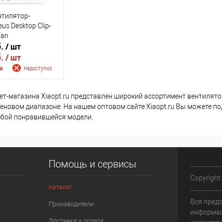
нтилятор-
us Desktop Clip-
Fan
б.
/ шт
б.
/ шт
а
Недоступно
 поступлении
ет-магазина Xiaopt.ru представлен широкий ассортимент вентилято
ценовом диапазоне. На нашем оптовом сайте Xiaopt.ru Вы можете п
бой понравившейся модели.
Недоступно
Помощь и сервисы
Copyright
Каталог
Вся пред
Производители
информац
Доставка и оплата