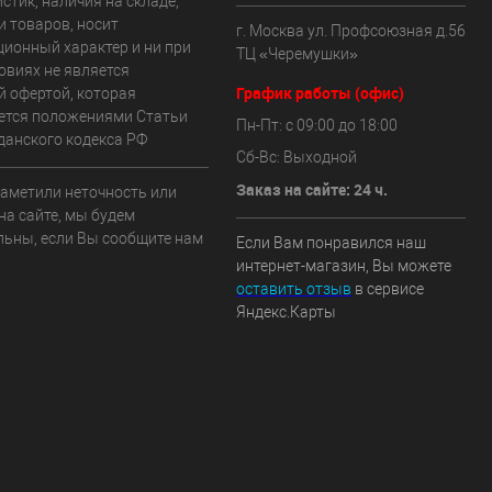
стик, наличия на складе,
и товаров, носит
г. Москва ул. Профсоюзная д.56
ионный характер и ни при
ТЦ «Черемушки»
овиях не является
График работы (офис)
й офертой, которая
ется положениями Статьи
Пн-Пт: с 09:00 до 18:00
данского кодекса РФ
Сб-Вс: Выходной
Заказ на сайте: 24 ч.
заметили неточность или
на сайте, мы будем
льны, если Вы сообщите нам
Если Вам понравился наш
интернет-магазин, Вы можете
оставить отзыв
в сервисе
Яндекс.Карты