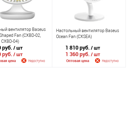
ный вентилятор Baseus
Настольный вентилятор Baseus
Shaped Fan (CXBD-02,
Ocean Fan (CXSEA)
 CXBD-04)
 руб.
1 810 руб.
/ шт
/ шт
 руб.
1 360 руб.
/ шт
/ шт
овая цена
Недоступно
Оптовая цена
Недоступно
щить о поступлении
Сообщить о поступлении
внению
К сравнению
ранное
Недоступно
В избранное
Недоступно
Цвет