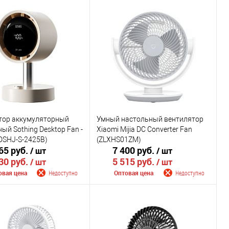
тор аккумуляторный
Умный настольный вентилятор
ый Sothing Desktop Fan -
Xiaomi Mijia DC Converter Fan
(DSHJ-S-2425B)
(ZLXHS01ZM)
65 руб.
7 400 руб.
/ шт
/ шт
30 руб.
5 515 руб.
/ шт
/ шт
овая цена
Недоступно
Оптовая цена
Недоступно
щить о поступлении
Сообщить о поступлении
внению
К сравнению