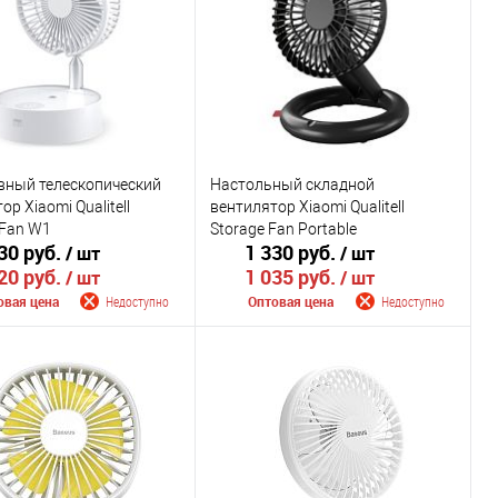
ранное
Недоступно
В избранное
Недоступно
Цвет
вный телескопический
Настольный складной
р Xiaomi Qualitell
вентилятор Xiaomi Qualitell
 Fan W1
Storage Fan Portable
30 руб.
1 330 руб.
/ шт
/ шт
20 руб.
1 035 руб.
/ шт
/ шт
овая цена
Недоступно
Оптовая цена
Недоступно
щить о поступлении
Сообщить о поступлении
внению
К сравнению
ранное
Недоступно
В избранное
Недоступно
Цвет