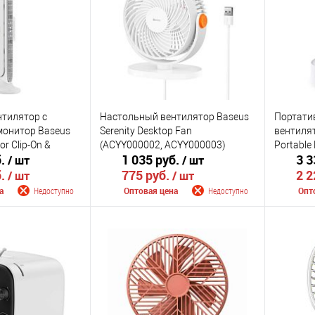
В наличии
В избранное
Недоступно
В изб
Цвет
Цвет
тилятор с
Настольный вентилятор Baseus
Портати
монитор Baseus
Serenity Desktop Fan
вентилято
or Clip-On &
(ACYY000002, ACYY000003)
Portable
б.
1 035 руб.
3 3
/ шт
/ шт
an (ACQS000001,
б.
775 руб.
2 2
/ шт
/ шт
а
Недоступно
Оптовая цена
Недоступно
Опт
 поступлении
Сообщить о поступлении
Сооб
К сравнению
К сра
Недоступно
В избранное
Недоступно
В изб
Цвет
Цвет