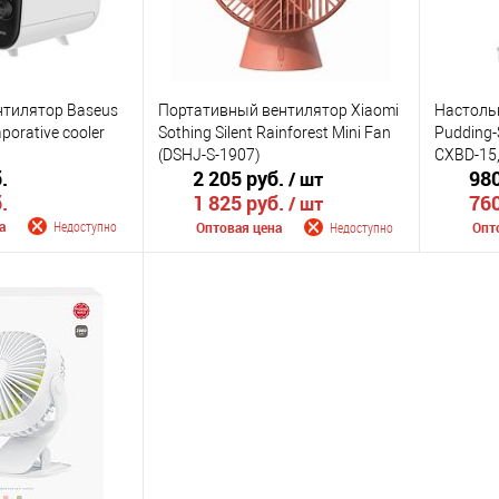
тилятор Baseus
Портативный вентилятор Xiaomi
Настоль
porative cooler
Sothing Silent Rainforest Mini Fan
Pudding-
(DSHJ-S-1907)
CXBD-15,
.
2 205 руб.
980
/ шт
.
1 825 руб.
760
/ шт
а
Недоступно
Оптовая цена
Недоступно
Опт
 поступлении
Сообщить о поступлении
Сооб
К сравнению
К сра
Недоступно
В избранное
Недоступно
В изб
Цвет
Цвет