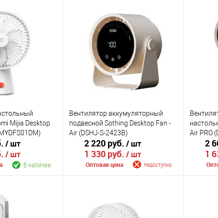
астольный
Вентилятор аккумуляторный
Вентиля
mi Mijia Desktop
подвесной Sothing Desktop Fan -
настольн
ZMYDFS01DM)
Air (DSHJ-S-2423B)
Air PRO 
б.
2 220 руб.
2 6
/ шт
/ шт
б.
1 330 руб.
1 6
/ шт
/ шт
В наличии
а
Оптовая цена
Недоступно
Опт
корзину
Сообщить о поступлении
Сооб
К сравнению
К сра