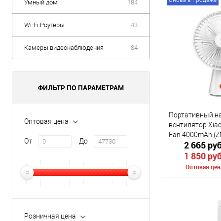
Снова в продаже
Умный дом
184
Wi-Fi Роутеры
43
Камеры видеонаблюдения
84
ФИЛЬТР ПО ПАРАМЕТРАМ
Портативный н
Оптовая цена
вентилятор Xiao
Fan 4000mAh (
От
До
2 665 ру
1 850 ру
Оптовая цен
В 
Розничная цена
К сравнению