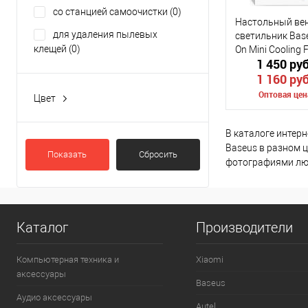
со станцией самоочистки
(0)
Настольный ве
для удаления пылевых
светильник Base
клещей
(0)
On Mini Cooling 
1 450 ру
1 160 ру
Оптовая цен
Цвет
black
(2)
Сообщить о
В каталоге интерн
gray
(0)
Baseus в разном 
Показать
Сбросить
dark gray
(0)
фотографиями лю
К сравнению
white
(9)
В избранное
blue
(1)
Цвет
Каталог
Производители
Показать ещё 26
Компьютерная техника и
Xiaomi
аксессуары
Baseus
Аудио аксессуары
Autel