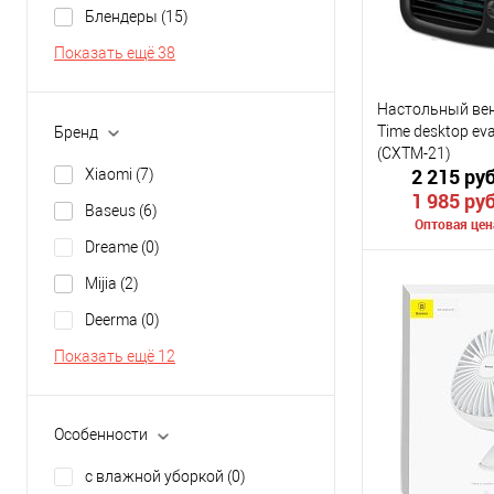
Блендеры
(15)
Показать ещё 38
Настольный вен
Time desktop eva
Бренд
(CXTM-21)
2 215 руб
Xiaomi
(7)
1 985 руб
Baseus
(6)
Оптовая цен
Dreame
(0)
Mijia
(2)
Сообщить о
Deerma
(0)
К сравнению
Показать ещё 12
В избранное
Цвет
Особенности
с влажной уборкой
(0)