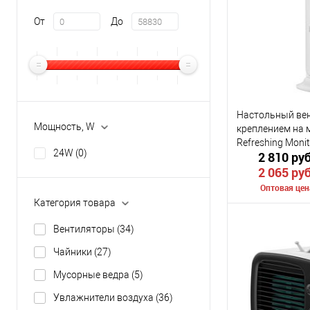
От
До
В избранное
Цвет
Настольный вен
Мощность, W
креплением на 
Refreshing Monit
24W
(0)
2 810 ру
Stand-Up Desk F
2 065 ру
ACQS000002)
Оптовая цен
Категория товара
Сообщить о
Вентиляторы
(34)
Чайники
(27)
К сравнению
Мусорные ведра
(5)
В избранное
Увлажнители воздуха
(36)
Цвет