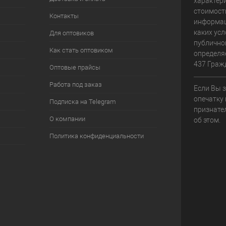
характери
стоимост
Контакты
информац
каких усл
Для оптовиков
публично
Как стать оптовиком
определя
437 Граж
Оптовые прайсы
Работа под заказ
Если Вы 
опечатку 
Подписка на Telegram
признате
О компании
об этом.
Политика конфиденциальности