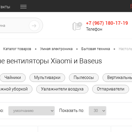
такты
+7 (967) 180-17-19
Телефон
•
•
•
Каталог товаров
Умная электроника
Бытовая техника
Настол
е вентиляторы Xiaomi и Baseus
Чайники
Мультиварки
Пылесосы
Вертикальн
ажной уборкой
Увлажнители воздуха
Отпариватели
о:
Показать по: