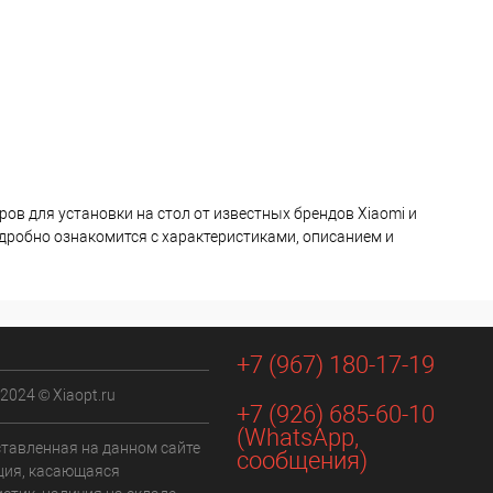
ров для установки на стол от известных брендов Xiaomi и
одробно ознакомится с характеристиками, описанием и
+7 (967) 180-17-19
 2024 © Xiaopt.ru
+7 (926) 685-60-10
(WhatsApp,
ставленная на данном сайте
сообщения)
ия, касающаяся