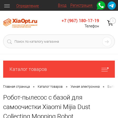
Вход
Регистрация
Определение
+7 (967) 180-17-19
0
Телефон
Каталог товаров
•
•
•
Главная страница
Каталог товаров
Умная электроника
Бытова
Робот-пылесос с базой для
самоочистки Xiaomi Mijia Dust
Collecting Mopping Robot