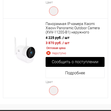
Цвет
Панорамная IP-камера Xiaomi
Xiaovv Panoramic Outdoor Camera
(XVV-1120S-B1) наружного
наблюдения
4 225 руб.
/ шт
3 870 руб.
/ шт
Оптовая цена
Недоступно
Сообщить о поступлении
Подробнее
Цвет