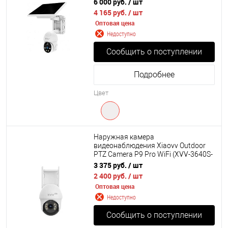
6 000 руб.
/ шт
4 165 руб.
/ шт
Оптовая цена
Недоступно
Сообщить о поступлении
Подробнее
Цвет
Наружная камера
видеонаблюдения Xiaovv Outdoor
PTZ Camera P9 Pro WiFi (XVV-3640S-
P9 WIFI) Global
3 375 руб.
/ шт
2 400 руб.
/ шт
Оптовая цена
Недоступно
Сообщить о поступлении