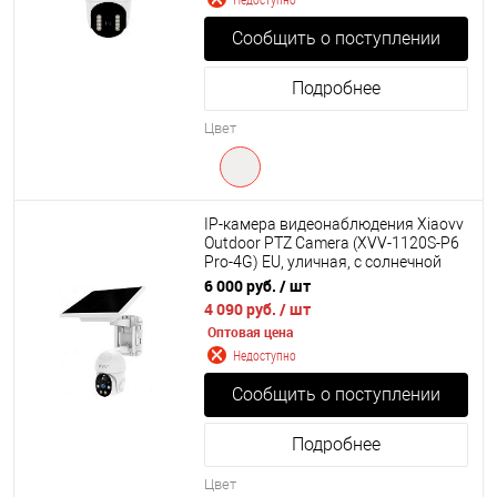
Сообщить о поступлении
Подробнее
Цвет
IP-камера видеонаблюдения Xiaovv
Outdoor PTZ Camera (XVV-1120S-P6
Pro-4G) EU, уличная, с солнечной
батареей
6 000 руб.
/ шт
4 090 руб.
/ шт
Оптовая цена
Недоступно
Сообщить о поступлении
Подробнее
Цвет