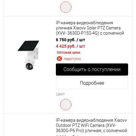
IP-камера видеонаблюдения
уличная Xiaovv Solar PTZ Camera
(XVV- 3630D-P15S-4G) с солнечной
батареей
6 750 руб.
/ шт
4 425 руб.
/ шт
Оптовая цена
Недоступно
Сообщить о поступлении
Подробнее
Цвет
IP-камера видеонаблюдения Xiaovv
Outdoor PTZ WiFi Camera (XVV-
3630G-P6 Pro) уличная, с солнечной
батареей Global