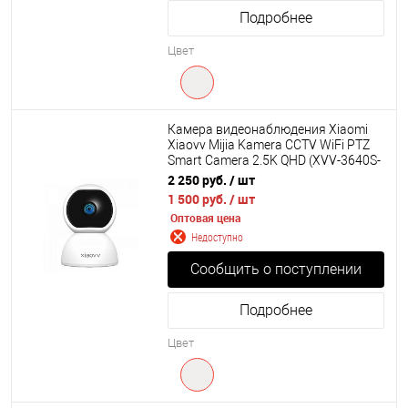
Подробнее
Цвет
Камера видеонаблюдения Xiaomi
Xiaovv Mijia Kamera CCTV WiFi PTZ
Smart Camera 2.5K QHD (XVV-3640S-
Q2)
2 250 руб.
/ шт
1 500 руб.
/ шт
Оптовая цена
Недоступно
Сообщить о поступлении
Подробнее
Цвет