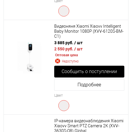
Цвет
Видеоняня Xiaomi Xiaovv Intelligent
Baby Monitor 1080P (XVV-6120S-BM-
C1)
3 885 руб.
/ шт
2 550 руб.
/ шт
Оптовая цена
Недоступно
Сообщить о поступлении
Подробнее
Цвет
IP-камера видеонаблюдения Xiaomi
Xiaovv Smart PTZ Camera 2K (XVV-
3630S-Q8) Global