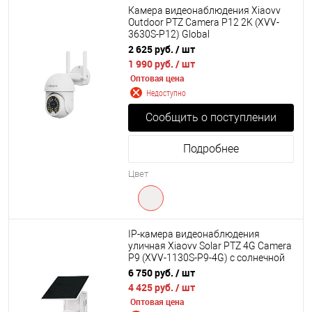
Камера видеонаблюдения Xiaovv
Outdoor PTZ Camera P12 2K (XVV-
3630S-P12) Global
2 625 руб.
/ шт
1 990 руб.
/ шт
Оптовая цена
Недоступно
Сообщить о поступлении
Подробнее
Цвет
IP-камера видеонаблюдения
уличная Xiaovv Solar PTZ 4G Camera
P9 (XVV-1130S-P9-4G) с солнечной
батареей Global
6 750 руб.
/ шт
4 425 руб.
/ шт
Оптовая цена