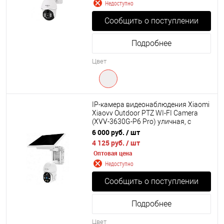
Недоступно
Сообщить о поступлении
Подробнее
Цвет
IP-камера видеонаблюдения Xiaomi
Xiaovv Outdoor PTZ WI-FI Camera
(XVV-3630G-P6 Pro) уличная, с
солнечной батареей Global
6 000 руб.
/ шт
4 125 руб.
/ шт
Оптовая цена
Недоступно
Сообщить о поступлении
Подробнее
Цвет