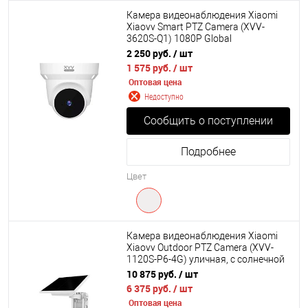
Камера видеонаблюдения Xiaomi
Xiaovv Smart PTZ Camera (XVV-
3620S-Q1) 1080P Global
2 250 руб.
/ шт
1 575 руб.
/ шт
Оптовая цена
Недоступно
Сообщить о поступлении
Подробнее
Цвет
Камера видеонаблюдения Xiaomi
Xiaovv Outdoor PTZ Camera (XVV-
1120S-P6-4G) уличная, с солнечной
батареей, 4G Global
10 875 руб.
/ шт
6 375 руб.
/ шт
Оптовая цена