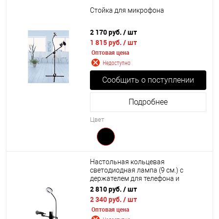
Стойка для микрофона
2 170 руб.
/ шт
1 815 руб.
/ шт
Оптовая цена
Недоступно
Сообщить о поступлении
Подробнее
Цвет
Настольная кольцевая
светодиодная лампа (9 см.) с
держателем для телефона и
микрофоном 3 в 1
2 810 руб.
/ шт
2 340 руб.
/ шт
Оптовая цена