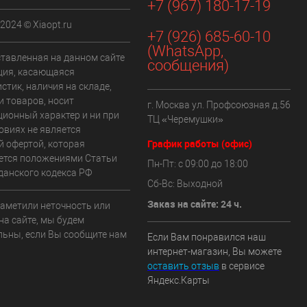
+7 (967) 180-17-19
 2024 © Xiaopt.ru
+7 (926) 685-60-10
(WhatsApp,
ставленная на данном сайте
сообщения)
ия, касающаяся
стик, наличия на складе,
и товаров, носит
г. Москва ул. Профсоюзная д.56
ионный характер и ни при
ТЦ «Черемушки»
овиях не является
График работы (офис)
й офертой, которая
ется положениями Статьи
Пн-Пт: с 09:00 до 18:00
данского кодекса РФ
Сб-Вс: Выходной
Заказ на сайте: 24 ч.
заметили неточность или
на сайте, мы будем
льны, если Вы сообщите нам
Если Вам понравился наш
интернет-магазин, Вы можете
оставить отзыв
в сервисе
Яндекс.Карты