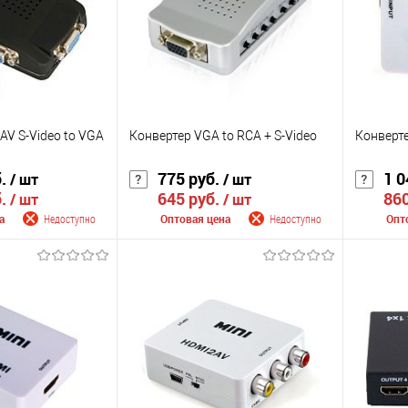
AV S-Video to VGA
Конвертер VGA to RCA + S-Video
Конверте
б.
775 руб.
1 0
/ шт
/ шт
б.
645 руб.
860
/ шт
/ шт
а
Недоступно
Оптовая цена
Недоступно
Опт
 поступлении
Сообщить о поступлении
Сооб
К сравнению
К сра
Недоступно
В избранное
Недоступно
В изб
Цвет
Цвет