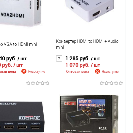
Конвертер HDMI to HDMI + Audio
р VGA to HDMI mini
mini
40 руб.
1 285 руб.
/ шт
/ шт
 руб.
1 070 руб.
/ шт
/ шт
овая цена
Недоступно
Оптовая цена
Недоступно
щить о поступлении
Сообщить о поступлении
внению
К сравнению
ранное
Недоступно
В избранное
Недоступно
Цвет