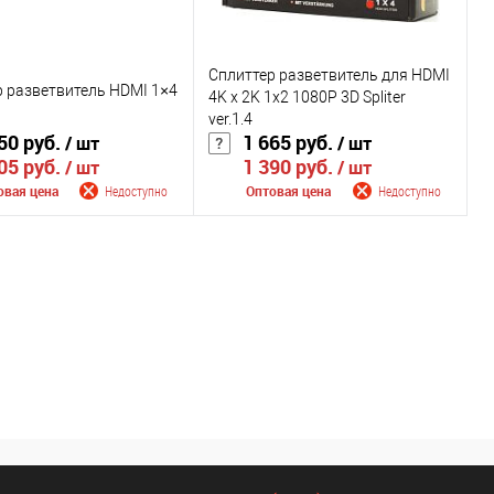
Сплиттер разветвитель для HDMI
 разветвитель HDMI 1×4
4K x 2K 1x2 1080P 3D Spliter
ver.1.4
50 руб.
1 665 руб.
/ шт
/ шт
05 руб.
1 390 руб.
/ шт
/ шт
овая цена
Недоступно
Оптовая цена
Недоступно
щить о поступлении
Сообщить о поступлении
внению
К сравнению
ранное
Недоступно
В избранное
Недоступно
Цвет