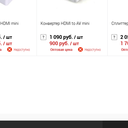
 HDMI mini
Конвертер HDMI to AV mini
Сплиттер
б.
1 090 руб.
2 0
/ шт
/ шт
б.
900 руб.
1 7
/ шт
/ шт
а
Недоступно
Оптовая цена
Недоступно
Опт
 поступлении
Сообщить о поступлении
Сооб
К сравнению
К сра
Недоступно
В избранное
Недоступно
В изб
Цвет
Цвет