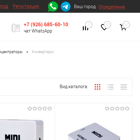
Вход
Регистрация
Ваш город:
Определение
+7 (926) 685-60-10
0
0
0
чат WhatsApp
•
онцентраторы
Конвертеры
Вид каталога: