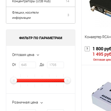
Концентраторы (USB Hub)
14
Флешки, носители
3
информации
Конвертер RCA+
ФИЛЬТР ПО ПАРАМЕТРАМ
1 800 ру
1 495 ру
Оптовая цена
Оптовая цен
От
До
Сообщить о
К сравнению
В избранное
Розничная цена
Цвет