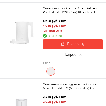
Умный чайник Xiaomi Smart Kettle 2
Pro 1.7L (MJJYSH01-A) BHR9107EU
5 625 руб.
/ шт
4 050 руб.
/ шт
Оптовая цена
В наличии
В корзину
Подробнее
Цвет
Увлажнитель воздуха 4,5 л Xiaomi
Mijia Humidifier 3 (MJJSQ07DY) CN
3 375 руб.
/ шт
2 025 руб.
/ шт