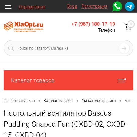
Вход
Регистрация
Определение
+7 (967) 180-17-19
0
Телефон
Каталог товаров
•
•
•
Главная страница
Каталог товаров
Умная электроника
Бытова
Настольный вентилятор Baseus
Pudding-Shaped Fan (CXBD-02, CXBD-
15, CXBD-04)