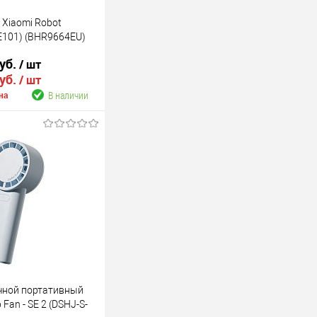
 Xiaomi Robot
E101) (BHR9664EU)
руб.
/ шт
руб.
/ шт
В наличии
на
В корзину
В наличии
чной портативный
 Fan - SE 2 (DSHJ-S-