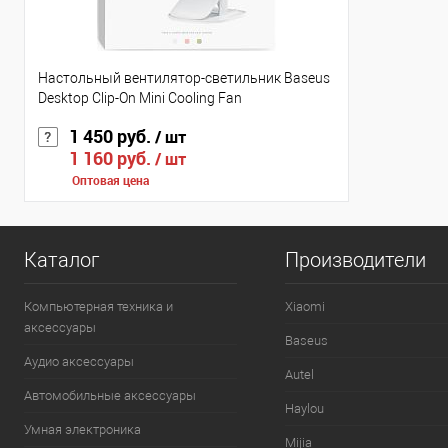
Настольный вентилятор-светильник Baseus
Desktop Clip-On Mini Cooling Fan
1 450 руб.
/ шт
1 160 руб.
/ шт
Оптовая цена
Каталог
Производители
Компьютерная техника и
Xiaomi
аксессуары
Baseus
Аудио аксессуары
Autel
Автомобильные аксессуары
Haylou
Умная электроника
Mijia