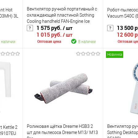
Вентилятор ручной портативный с
ant Hot
Робот-пылесос
охлаждающей пластиной Sothing
J03MH) 3L
Vacuum S40С (
Cooling handheld FAN-Engine Ice
1 575 руб.
13 500 
/ шт
(3600mAh) (DSHJ-S-2418B)
1 015 руб.
12 600 
/ шт
 наличии
В наличии
Оптовая цена
Оптовая це
Новинка
В корзину
К сравнению
К сравнению
аличии
В избранное
В наличии
В избранное
Цвет
Цвет
Роликовая щётка Dreame HSB3 2
Вентилятор ру
 Kettle 2
шт для пылесоса Dreame M13/ M13
Sothing Desktop
HR9107EU