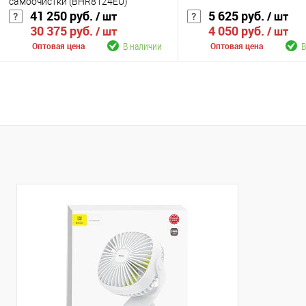
самоочистки (BHR8124EU)
41 250 руб.
5 625 руб.
/ шт
/ шт
30 375 руб.
4 050 руб.
/ шт
/ шт
В наличии
В
Оптовая цена
Оптовая цена
В корзину
В корзину
К сравнению
К сравнению
В избранное
В наличии
В избранное
В н
Цвет
Цвет