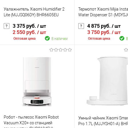
Увлажнитель Xiaomi Humidifier 2
Термопот Xiaomi Mijia Inst
Lite (MJJSQ06DY) BHR6605EU
Water Dispenser S1 (MSYS
3 375 руб.
4 875 руб.
/ шт
/ шт
2 550 руб.
3 750 руб.
/ шт
/ шт
В наличии
В
Оптовая цена
Оптовая цена
В корзину
В корзину
К сравнению
К сравнению
В избранное
В наличии
В избранное
В н
Цвет
Цвет
Робот - пылесос Xiaomi Robot
Умный чайник Xiaomi Smart
Vacuum X20+ со станцией
Pro 1.7L (MJJYSH01-A) B