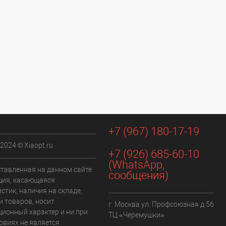
+7 (967) 180-17-19
 2024 © Xiaopt.ru
+7 (926) 685-60-10
(WhatsApp,
ставленная на данном сайте
сообщения)
ия, касающаяся
стик, наличия на складе,
и товаров, носит
г. Москва ул. Профсоюзная д.56
ионный характер и ни при
ТЦ «Черемушки»
овиях не является