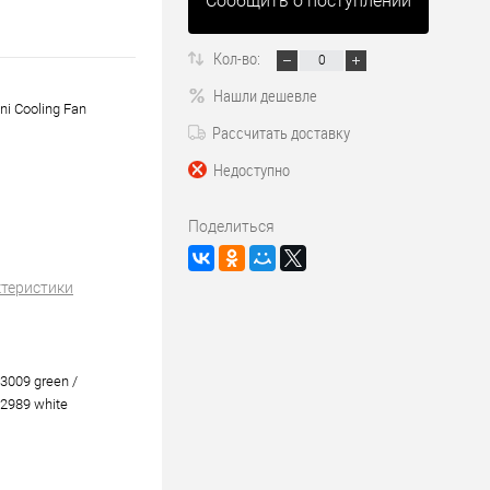
Сообщить о поступлении
Кол-во:
Нашли дешевле
i Cooling Fan
Рассчитать доставку
Недоступно
Поделиться
ктеристики
3009 green /
2989 white