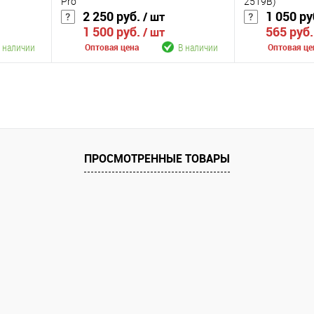
Pro
2519B)
2 250 руб.
1 050 ру
/ шт
1 500 руб.
565 руб
/ шт
 наличии
В наличии
Оптовая цена
Оптовая це
В корзину
К сравнению
К сравнению
аличии
В избранное
В наличии
В избранное
ПРОСМОТРЕННЫЕ ТОВАРЫ
Цвет
Цвет