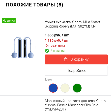
ПОХОЖИЕ ТОВАРЫ (8)
Новинка
Умная скакалка Xiaomi Mijia Smart
Skipping Rope 2 (MJTS02YM) CN
1 850 руб.
/ шт
1 185 руб.
/ шт
Оптовая цена
В наличии
В корзину
Подробнее
Цвет
Массажный пистолет для тела Xiaomi
Yunmai Fascia Massager Slim Chic
(YMJM-420T)