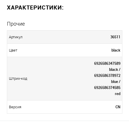
ХАРАКТЕРИСТИКИ:
Прочие
36511
Артикул
black
Цвет
6926586347589
black /
6926586378972
Штрих-код
blue /
6926586374585
red
CN
Версия