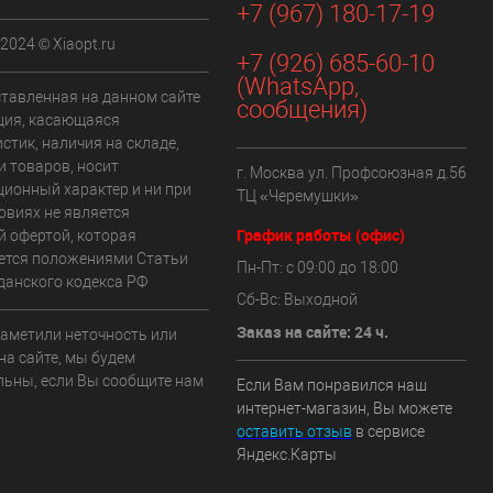
+7 (967) 180-17-19
 2024 © Xiaopt.ru
+7 (926) 685-60-10
(WhatsApp,
ставленная на данном сайте
сообщения)
ия, касающаяся
стик, наличия на складе,
и товаров, носит
г. Москва ул. Профсоюзная д.56
ионный характер и ни при
ТЦ «Черемушки»
овиях не является
График работы (офис)
й офертой, которая
ется положениями Статьи
Пн-Пт: с 09:00 до 18:00
данского кодекса РФ
Сб-Вс: Выходной
Заказ на сайте: 24 ч.
заметили неточность или
на сайте, мы будем
льны, если Вы сообщите нам
Если Вам понравился наш
интернет-магазин, Вы можете
оставить отзыв
в сервисе
Яндекс.Карты