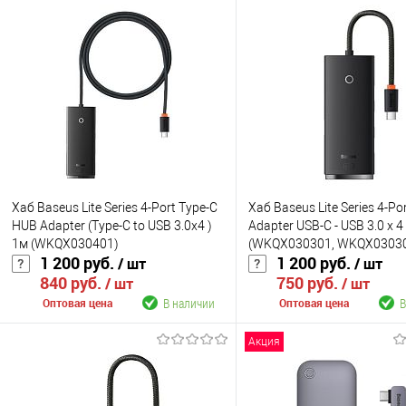
Хаб Baseus Lite Series 4-Port Type-C
Хаб Baseus Lite Series 4-Po
HUB Adapter (Type-C to USB 3.0x4 )
Adapter USB-C - USB 3.0 х 4
1м (WKQX030401)
(WKQX030301, WKQX03030
1 200 руб.
1 200 руб.
/ шт
/ шт
840 руб.
750 руб.
/ шт
/ шт
В наличии
В
Оптовая цена
Оптовая цена
Акция
В корзину
В корзину
К сравнению
К сравнению