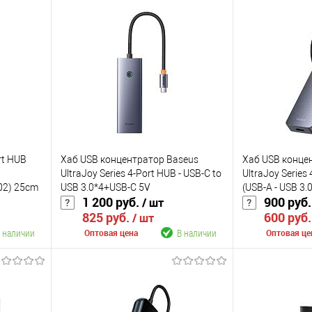
rt HUB
Хаб USB концентратор Baseus
Хаб USB конце
UltraJoy Series 4-Port HUB - USB-C to
UltraJoy Series
2) 25cm
USB 3.0*4+USB-C 5V
(USB-A - USB 3
1 200 руб.
900 руб
/ шт
(B0005280B811-08)
B0005280B811
825 руб.
600 руб
/ шт
 наличии
В наличии
Оптовая цена
Оптовая це
В корзину
К сравнению
К сравнению