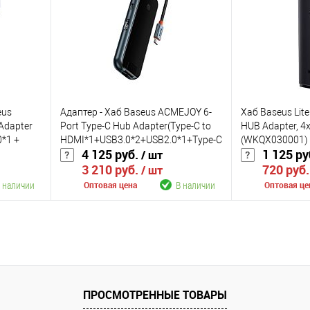
аличии
В избранное
В наличии
В избранное
Цвет
Цвет
eus
Адаптер - Хаб Baseus ACMEJOY 6-
Хаб Baseus Lite
Adapter
Port Type-C Hub Adapter(Type-C to
HUB Adapter, 4
0*1 +
HDMI*1+USB3.0*2+USB2.0*1+Type-C
(WKQX030001)
4 125 руб.
1 125 ру
/ шт
*1)
PD&Data+RJ45*1) WKJZ010313
3 210 руб.
720 руб
/ шт
 наличии
В наличии
Оптовая цена
Оптовая це
В корзину
К сравнению
К сравнению
аличии
В избранное
В наличии
В избранное
ПРОСМОТРЕННЫЕ ТОВАРЫ
Цвет
Цвет