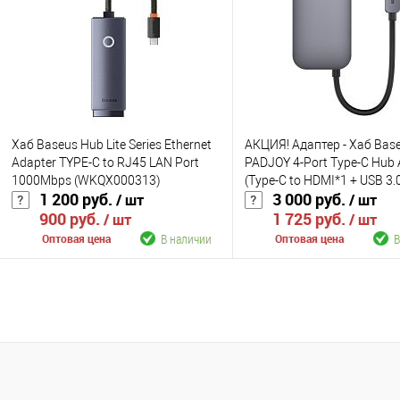
В избранное
В наличии
В избранное
В н
Цвет
Цвет
Хаб Baseus Hub Lite Series Ethernet
АКЦИЯ! Адаптер - Хаб Bas
Adapter TYPE-C to RJ45 LAN Port
PADJOY 4-Port Type-C Hub 
1000Mbps (WKQX000313)
(Type-C to HDMI*1 + USB 3.
1 200 руб.
3 000 руб.
/ шт
/ шт
Type-C PD&Data*1 + 3.5mm
900 руб.
1 725 руб.
WKWJ000013
/ шт
/ шт
В наличии
В
Оптовая цена
Оптовая цена
В корзину
В корзину
К сравнению
К сравнению
В избранное
В наличии
В избранное
В н
Цвет
Цвет