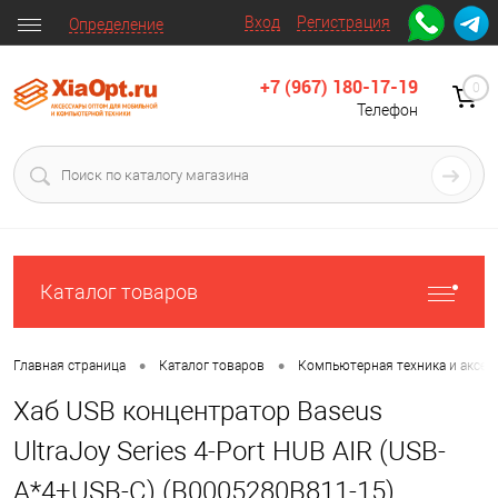
Вход
Регистрация
Определение
+7 (967) 180-17-19
0
Телефон
Каталог товаров
•
•
Главная страница
Каталог товаров
Компьютерная техника и аксес
Хаб USB концентратор Baseus
UltraJoy Series 4-Port HUB AIR (USB-
A*4+USB-C) (B0005280B811-15)