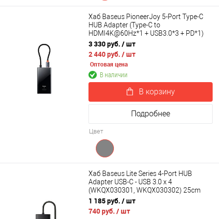
Хаб Baseus PioneerJoy 5-Port Type-C
HUB Adapter (Type-C to
HDMI4K@60Hz*1 + USB3.0*3 + PD*1)
WKYY030113
3 330 руб.
/ шт
2 440 руб.
/ шт
Оптовая цена
В наличии
В корзину
Подробнее
Цвет
Хаб Baseus Lite Series 4-Port HUB
Adapter USB-C - USB 3.0 х 4
(WKQX030301, WKQX030302) 25cm
1 185 руб.
/ шт
740 руб.
/ шт