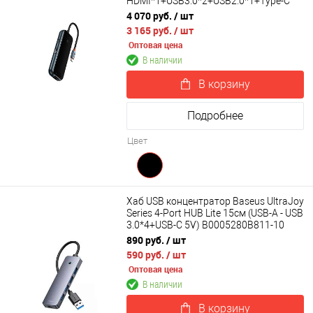
HDMI*1+USB3.0*2+USB2.0*1+Type-C
PD&Data+RJ45*1) WKJZ010313
4 070 руб.
/ шт
3 165 руб.
/ шт
Оптовая цена
В наличии
В корзину
Подробнее
Цвет
Хаб USB концентратор Baseus UltraJoy
Series 4-Port HUB Lite 15см (USB-A - USB
3.0*4+USB-C 5V) B0005280B811-10
890 руб.
/ шт
590 руб.
/ шт
Оптовая цена
В наличии
В корзину