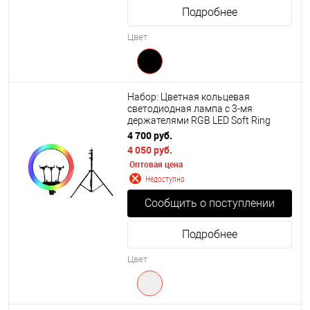
Подробнее
Цвет
Набор: Цветная кольцевая
светодиодная лампа с 3-мя
держателями RGB LED Soft Ring
Light MJ14 (36 см) + Штатив 210 см.
4 700 руб.
4 050 руб.
Оптовая цена
Недоступно
Сообщить о поступлении
Подробнее
Цвет