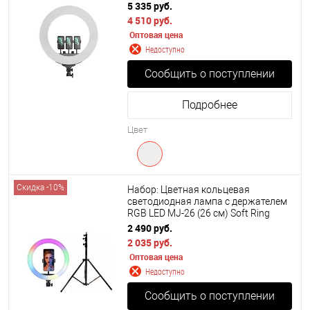
5 335 руб.
4 510 руб.
Оптовая цена
Недоступно
Сообщить о поступлении
Подробнее
Цвет
Скидка -10%
Набор: Цветная кольцевая
светодиодная лампа с держателем
RGB LED MJ-26 (26 см) Soft Ring
Light + Штатив 210 см.
2 490 руб.
2 035 руб.
Оптовая цена
Недоступно
Сообщить о поступлении