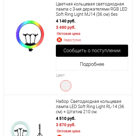
Цветная кольцевая светодиодная
лампа с 3-мя держателями RGB LED
Soft Ring Light MJ14 (36 см) без
штатива
4 140 руб.
3 490 руб.
Оптовая цена
Недоступно
Сообщить о поступлении
Подробнее
Цвет
Набор: Светодиодная кольцевая
лампа LED Soft Ring Light RL-14 (36
см) + Штатив 210 см.
4 510 руб.
3 870 руб.
Оптовая цена