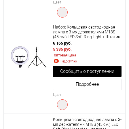
Цвет
Набор: Кольцевая светодиодная
лампа с 3-мя держателями M18S
(45 см.) LED Soft Ring Light + Штатив
210 см.
6 165 руб.
5 335 руб.
Оптовая цена
Недоступно
Сообщить о поступлении
Подробнее
Цвет
Кольцевая светодиодная лампа с 3-
мя держателями M18S (45 см.) LED