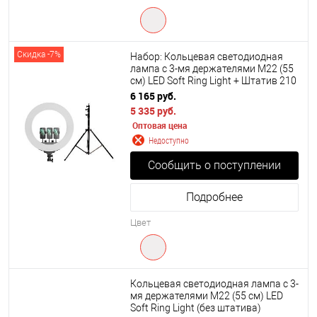
Скидка -7%
Набор: Кольцевая светодиодная
лампа с 3-мя держателями M22 (55
см) LED Soft Ring Light + Штатив 210
см.
6 165 руб.
5 335 руб.
Оптовая цена
Недоступно
Сообщить о поступлении
Подробнее
Цвет
Кольцевая светодиодная лампа с 3-
мя держателями M22 (55 см) LED
Soft Ring Light (без штатива)