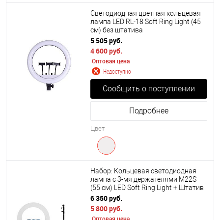
Светодиодная цветная кольцевая
лампа LED RL-18 Soft Ring Light (45
см) без штатива
5 505 руб.
4 600 руб.
Оптовая цена
Недоступно
Сообщить о поступлении
Подробнее
Цвет
Набор: Кольцевая светодиодная
лампа с 3-мя держателями M22S
(55 см) LED Soft Ring Light + Штатив
210 см.
6 350 руб.
5 800 руб.
Оптовая цена