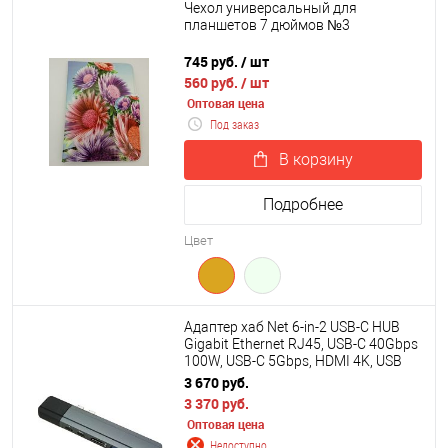
Чехол универсальный для
планшетов 7 дюймов №3
745 руб.
/ шт
560 руб.
/ шт
Оптовая цена
Под заказ
В корзину
Подробнее
Цвет
Адаптер хаб Net 6-in-2 USB-C HUB
Gigabit Ethernet RJ45, USB-C 40Gbps
100W, USB-C 5Gbps, HDMI 4K, USB
3.0 х 2
3 670 руб.
3 370 руб.
Оптовая цена
Недоступно