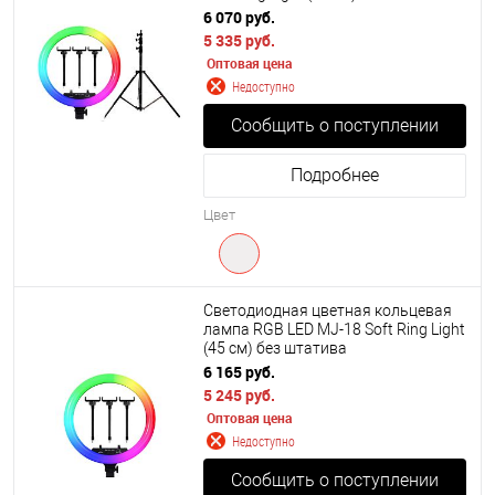
см.
6 070 руб.
5 335 руб.
Оптовая цена
Недоступно
Сообщить о поступлении
Подробнее
Цвет
Светодиодная цветная кольцевая
лампа RGB LED MJ-18 Soft Ring Light
(45 см) без штатива
6 165 руб.
5 245 руб.
Оптовая цена
Недоступно
Сообщить о поступлении