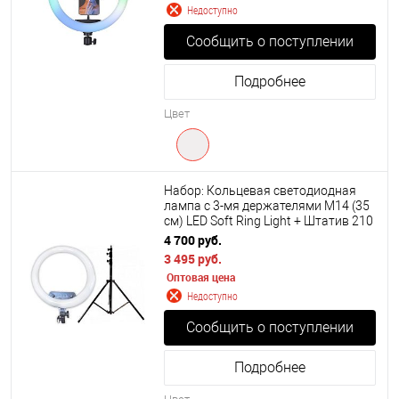
Недоступно
Сообщить о поступлении
Подробнее
Цвет
Набор: Кольцевая светодиодная
лампа с 3-мя держателями M14 (35
см) LED Soft Ring Light + Штатив 210
см.
4 700 руб.
3 495 руб.
Оптовая цена
Недоступно
Сообщить о поступлении
Подробнее