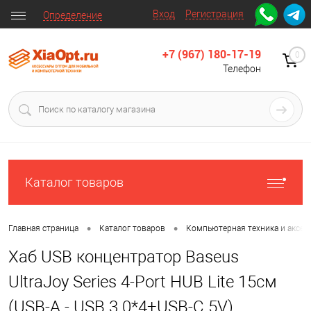
Вход
Регистрация
Определение
+7 (967) 180-17-19
0
Телефон
Каталог товаров
•
•
Главная страница
Каталог товаров
Компьютерная техника и аксес
Хаб USB концентратор Baseus
UltraJoy Series 4-Port HUB Lite 15см
(USB-A - USB 3.0*4+USB-C 5V)