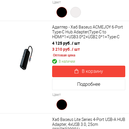
Цвет
Адаптер - Хаб Baseus ACMEJOY 6-Port
Type-C Hub Adapter(Type-C to
HDMI*1+USB3.0*2+USB2.0*1+Type-C
PD&Data+RJ45*1) WKJZ010313
4 125 руб.
/ шт
3 210 руб.
/ шт
Оптовая цена
В наличии
В корзину
Подробнее
Цвет
Хаб Baseus Lite Series 4-Port USB-A HUB
Adapter, 4xUSB 3.0, 25cm