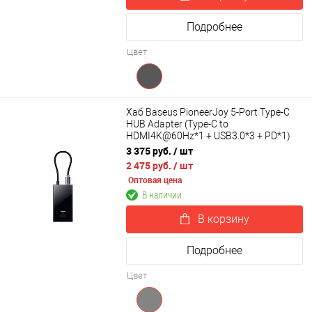
Подробнее
Цвет
Хаб Baseus PioneerJoy 5-Port Type-C
HUB Adapter (Type-C to
HDMI4K@60Hz*1 + USB3.0*3 + PD*1)
WKYY030113
3 375 руб.
/ шт
2 475 руб.
/ шт
Оптовая цена
В наличии
В корзину
Подробнее
Цвет