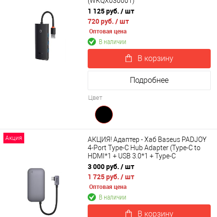
(WKQX030001)
1 125 руб.
/ шт
720 руб.
/ шт
Оптовая цена
В наличии
В корзину
Подробнее
Цвет
Акция
АКЦИЯ! Адаптер - Хаб Baseus PADJOY
4-Port Type-C Hub Adapter (Type-C to
HDMI*1 + USB 3.0*1 + Type-C
PD&Data*1 + 3.5mm*1) WKWJ000013
3 000 руб.
/ шт
1 725 руб.
/ шт
Оптовая цена
В наличии
В корзину