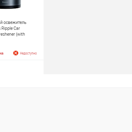
й освежитель
 Ripple Car
reshener (with
rification Function)
на
Недоступно
 о поступлении
Недоступно