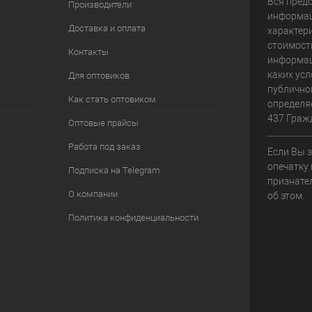
Вся пред
Производители
информац
Доставка и оплата
характери
стоимост
Контакты
информац
каких усл
Для оптовиков
публично
Как стать оптовиком
определя
437 Граж
Оптовые прайсы
Работа под заказ
Если Вы 
опечатку 
Подписка на Telegram
признате
О компании
об этом.
Политика конфиденциальности