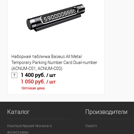
Наборная табличка Baseus All Metal
Temporary Parking Number Card Dual-number
(ACNUM-C01, ACNUM-C0S)
1 400 руб.
/ шт
1 050 руб.
/ шт
Оптовая цена
Каталог
Производители
Компьютерная техника и
Xiaomi
аксессуары