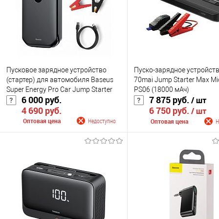
Пусковое зарядное устройство
Пуско-зарядное устройств
(стартер) для автомобиля Baseus
70mai Jump Starter Max Mi
Super Energy Pro Car Jump Starter
PS06 (18000 мАч)
6 000 руб.
7 875 руб.
/ шт
(CRJS03-01) 12000mAh, 5V/3A,
4 690 руб.
6 750 руб.
Paak current 1000A
/ шт
Оптовая цена
Недоступно
Оптовая цена
Н
Сообщить о поступлении
Сообщить о поступ
К сравнению
К сравнению
В избранное
Недоступно
В избранное
Нед
Цвет
Цвет