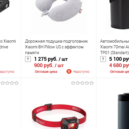
о Xiaomi
Дорожная подушка-подголовник
Автомобильны
drive
Xiaomi 8H Pillow US с эффектом
Xiaomi 70mai Ai
памяти
TP01 (Standart)
1 275 руб.
5 100 ру
/ шт
900 руб.
4 680 ру
/ шт
едоступно
Оптовая цена
Недоступно
Оптовая це
лении
Сообщить о поступлении
Сообщить
К сравнению
К сравнению
оступно
В избранное
Недоступно
В избранное
Цвет
Цвет