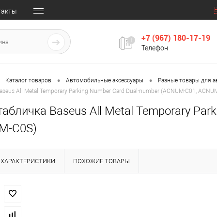
такты
+7 (967) 180-17-19
Телефон
•
•
Каталог товаров
Автомобильные аксессуары
Разные товары для 
aseus All Metal Temporary Parking Number Card Dual-number (ACNUM-C01, ACNU
абличка Baseus All Metal Temporary Par
M-C0S)
ХАРАКТЕРИСТИКИ
ПОХОЖИЕ ТОВАРЫ