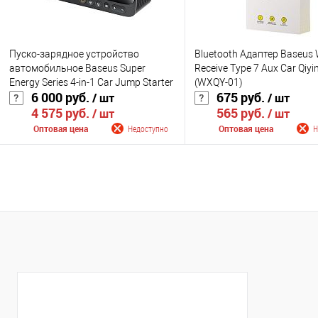
Пуско-зарядное устройство
Bluetooth Адаптер Baseus 
автомобильное Baseus Super
Receive Type 7 Aux Car Qiyi
Energy Series 4-in-1 Car Jump Starter
(WXQY-01)
6 000 руб.
675 руб.
/ шт
/ шт
600A (C00245902111-00)
4 575 руб.
565 руб.
/ шт
/ шт
Оптовая цена
Недоступно
Оптовая цена
Н
Сообщить о поступлении
Сообщить о поступ
К сравнению
К сравнению
В избранное
Недоступно
В избранное
Нед
Цвет
Цвет