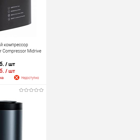
й компрессор
r Compressor Midrive
б.
/ шт
б.
/ шт
на
Недоступно
 о поступлении
Недоступно