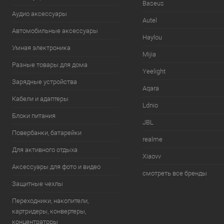
Baseus
Аудио аксессуары
Autel
Автомобильные аксессуары
Haylou
Умная электроника
Mijia
Разные товары для дома
Yeelight
Зарядные устройства
Aqara
Кабели и адаптеры
Ldnio
Блоки питания
JBL
Повербанки, батарейки
realme
Для активного отдыха
Xiaovv
Аксессуары для фото и видео
смотреть все бренды
Защитные чехлы
Переходники, накопители,
картридеры, конвертеры,
концентраторы