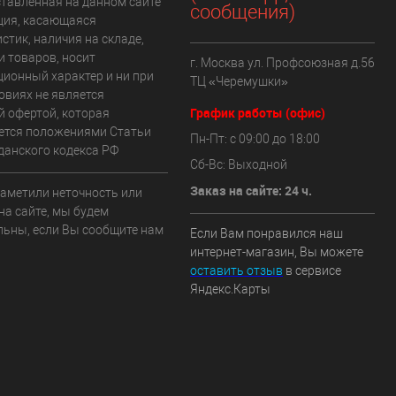
ставленная на данном сайте
сообщения)
ия, касающаяся
стик, наличия на складе,
и товаров, носит
г. Москва ул. Профсоюзная д.56
ионный характер и ни при
ТЦ «Черемушки»
овиях не является
График работы (офис)
й офертой, которая
ется положениями Статьи
Пн-Пт: с 09:00 до 18:00
данского кодекса РФ
Сб-Вс: Выходной
Заказ на сайте: 24 ч.
заметили неточность или
на сайте, мы будем
льны, если Вы сообщите нам
Если Вам понравился наш
интернет-магазин, Вы можете
оставить отзыв
в сервисе
Яндекс.Карты