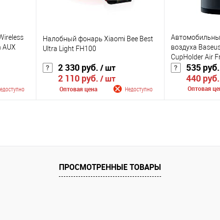
Wireless
Автомобильны
Налобный фонарь Xiaomi Bee Best
n AUX
воздуха Baseus
Ultra Light FH100
CupHolder Air F
2 330 руб.
535 руб.
/ шт
Formaldehyde Pu
440 руб.
2 110 руб.
SUXUN-BW01
/ шт
Оптовая це
едоступно
Оптовая цена
Недоступно
Сообщить
лении
Сообщить о поступлении
К сравнению
К сравнению
В избранное
оступно
В избранное
Недоступно
ПРОСМОТРЕННЫЕ ТОВАРЫ
Цвет
Цвет