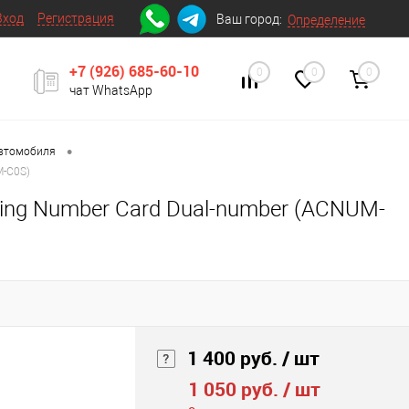
Вход
Регистрация
Ваш город:
Определение
+7 (926) 685-60-10
0
0
0
чат WhatsApp
•
автомобиля
M-C0S)
king Number Card Dual-number (ACNUM-
1 400 руб.
/ шт
1 050 руб.
/ шт