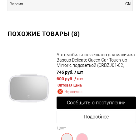
CN
Версия
ПОХОЖИЕ ТОВАРЫ (8)
Автомобильное зеркало для макияжа
Baseus Delicate Queen Car Touch-up
Mirror с подсветкой (CRBZJ01-02,
CRBZJ01-04)
745 руб.
/ шт
600 руб.
/ шт
Оптовая цена
Недоступно
Сообщить о поступлении
Подробнее
Цвет