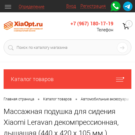
Вход
Регистрация
Определение
+7 (967) 180-17-19
0
Телефон
Каталог товаров
•
•
•
Главная страница
Каталог товаров
Автомобильные аксессуары
Массажная подушка для сидения
Xiaomi Leravan декомпрессионная,
дышащая (440 х 420 x 105 мм.)