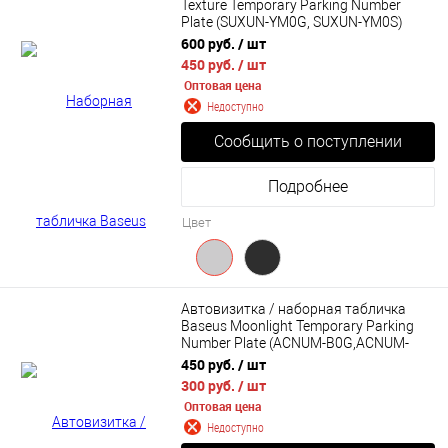
Texture Temporary Parking Number
Plate (SUXUN-YM0G, SUXUN-YM0S)
600 руб.
/ шт
450 руб.
/ шт
Оптовая цена
Недоступно
Сообщить о поступлении
Подробнее
Цвет
Автовизитка / наборная табличка
Baseus Moonlight Temporary Parking
Number Plate (ACNUM-B0G,ACNUM-
B0S)
450 руб.
/ шт
300 руб.
/ шт
Оптовая цена
Недоступно