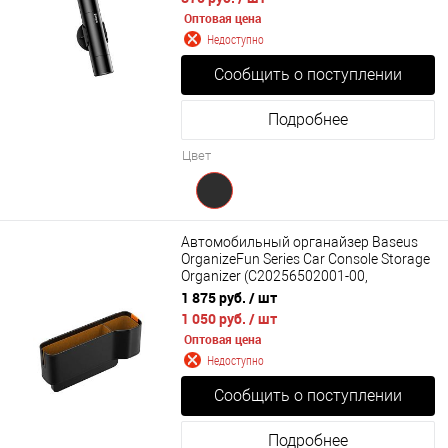
Оптовая цена
Недоступно
Сообщить о поступлении
Подробнее
Цвет
Автомобильный органайзер Baseus
OrganizeFun Series Car Console Storage
Organizer (C20256502001-00,
C20256502111-00, C20256502311-00,
1 875 руб.
/ шт
C20256502831-00)
1 050 руб.
/ шт
Оптовая цена
Недоступно
Сообщить о поступлении
Подробнее