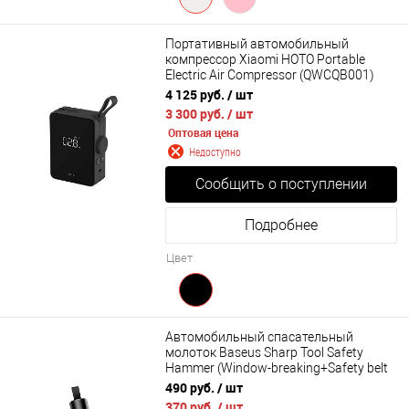
Портативный автомобильный
компрессор Xiaomi HOTO Portable
Electric Air Compressor (QWCQB001)
4 125 руб.
/ шт
3 300 руб.
/ шт
Оптовая цена
Недоступно
Сообщить о поступлении
Подробнее
Цвет
Автомобильный спасательный
молоток Baseus Sharp Tool Safety
Hammer (Window-breaking+Safety belt
cutting) CRSFH-0G, CRSFH-09, CRSFH-
490 руб.
/ шт
0S
370 руб.
/ шт