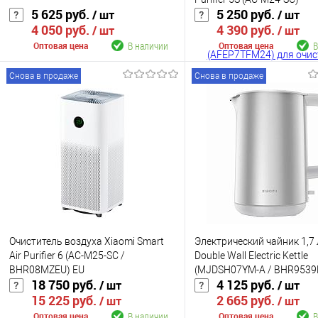
5 625 руб.
5 250 руб.
/ шт
/ шт
4 050 руб.
4 390 руб.
/ шт
/ шт
В наличии
В
Оптовая цена
Оптовая цена
Снова в продаже
Снова в продаже
В корзину
В корзину
К сравнению
К сравнению
В избранное
В наличии
В избранное
В н
Цвет
Цвет
Очиститель воздуха Xiaomi Smart
Электрический чайник 1,7 
Air Purifier 6 (AC-M25-SC /
Double Wall Electric Kettle
BHR08MZEU) EU
(MJDSH07YM-A / BHR9539
18 750 руб.
4 125 руб.
/ шт
/ шт
15 225 руб.
2 665 руб.
/ шт
/ шт
В наличии
В
Оптовая цена
Оптовая цена