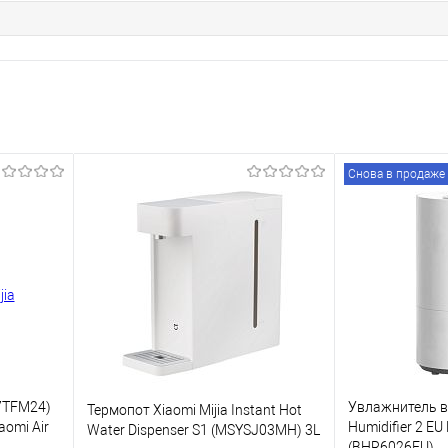
Снова в продаже
P7TFM24)
Увлажнитель в
Термопот Xiaomi Mijia Instant Hot
aomi Air
Humidifier 2 E
Water Dispenser S1 (MSYSJ03MH) 3L
(BHR6026EU)