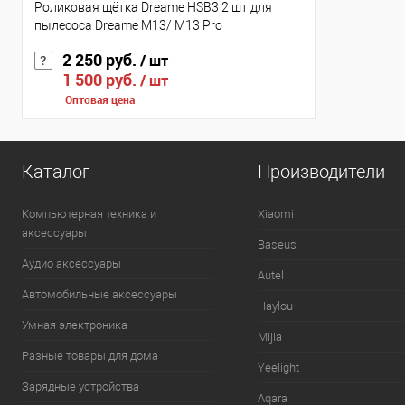
Роликовая щётка Dreame HSB3 2 шт для
пылесоса Dreame M13/ M13 Pro
2 250 руб.
/ шт
1 500 руб.
/ шт
Оптовая цена
Каталог
Производители
Компьютерная техника и
Xiaomi
аксессуары
Baseus
Аудио аксессуары
Autel
Автомобильные аксессуары
Haylou
Умная электроника
Mijia
Разные товары для дома
Yeelight
Зарядные устройства
Aqara