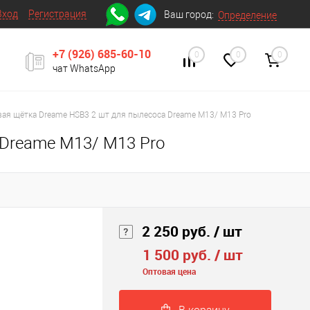
Вход
Регистрация
Ваш город:
Определение
+7 (926) 685-60-10
0
0
0
чат WhatsApp
ая щётка Dreame HSB3 2 шт для пылесоса Dreame M13/ M13 Pro
 Dreame M13/ M13 Pro
2 250 руб.
/ шт
1 500 руб.
/ шт
Оптовая цена