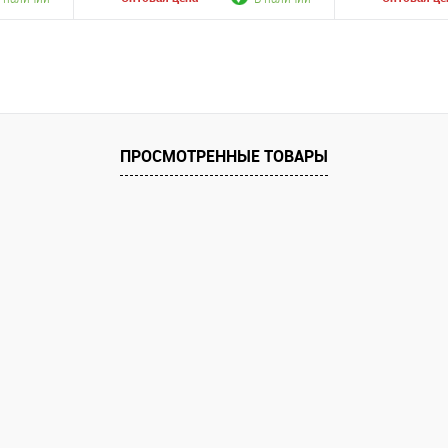
В корзину
К сравнению
К сравнению
аличии
В избранное
В наличии
В избранное
ПРОСМОТРЕННЫЕ ТОВАРЫ
Цвет
Цвет