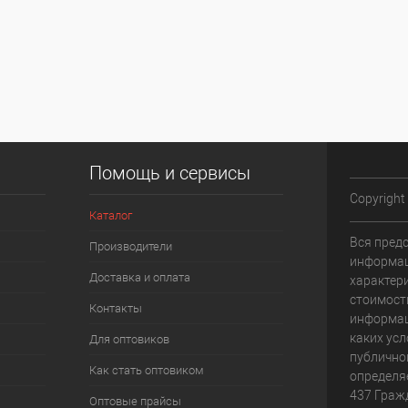
Помощь и сервисы
Copyright
Каталог
Вся пред
Производители
информац
Доставка и оплата
характери
стоимост
Контакты
информац
каких усл
Для оптовиков
публично
Как стать оптовиком
определя
437 Граж
Оптовые прайсы