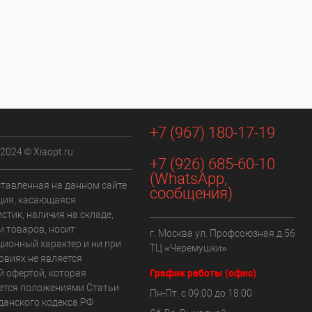
+7 (967) 180-17-19
 2024 © Xiaopt.ru
+7 (926) 685-60-10
(WhatsApp,
ставленная на данном сайте
сообщения)
ия, касающаяся
стик, наличия на складе,
и товаров, носит
г. Москва ул. Профсоюзная д.56
ионный характер и ни при
ТЦ «Черемушки»
овиях не является
График работы (офис)
й офертой, которая
ется положениями Статьи
Пн-Пт: с 09:00 до 18:00
данского кодекса РФ