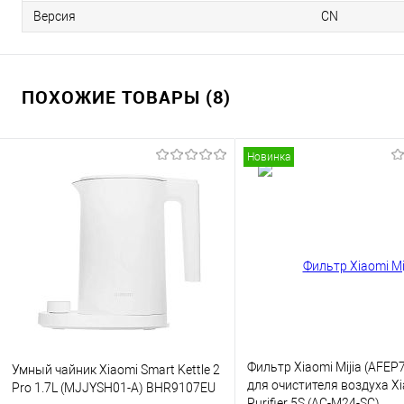
Версия
CN
ПОХОЖИЕ ТОВАРЫ (8)
Новинка
Фильтр Xiaomi Mijia (AFE
Умный чайник Xiaomi Smart Kettle 2
для очистителя воздуха Xi
Pro 1.7L (MJJYSH01-A) BHR9107EU
Purifier 5S (AC-M24-SC)