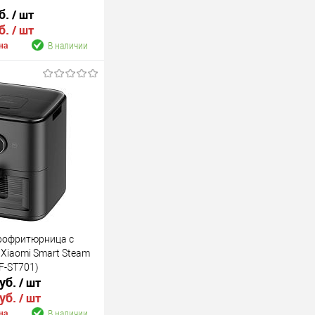
б.
/ шт
б.
/ шт
В наличии
на
В корзину
В наличии
эрофритюрница с
Xiaomi Smart Steam
AF-ST701)
руб.
/ шт
руб.
/ шт
В наличии
на