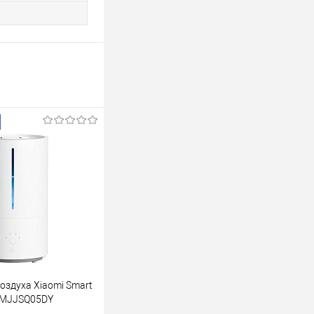
оздуха Xiaomi Smart
U MJJSQ05DY