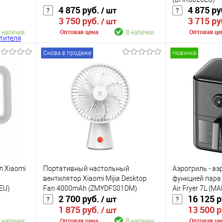
4 875 руб.
4 875 ру
/ шт
3 750 руб.
3 715 ру
/ шт
 наличии
В наличии
Оптовая цена
Оптовая це
Снова в продаже
Новинка
В корзину
К сравнению
К сравнению
аличии
В избранное
В наличии
В избранное
Цвет
Цвет
л Xiaomi
Портативный настольный
Аэрогриль - а
вентилятор Xiaomi Mijia Desktop
функцией пара 
EU)
Fan 4000mAh (ZMYDFS01DM)
Air Fryer 7L (M
2 700 руб.
16 125 
/ шт
1 875 руб.
13 500 
/ шт
 наличии
В наличии
Оптовая цена
Оптовая це