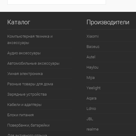
Каталог
Производители
Компьютерная техника и
Xiaomi
аксессуары
Baseus
Аудио аксессуары
Autel
Автомобильные аксессуары
Haylou
Умная электроника
Mijia
Разные товары для дома
Yeelight
Зарядные устройства
Aqara
Кабели и адаптеры
Ldnio
Блоки питания
JBL
Повербанки, батарейки
realme
Для активного отдыха