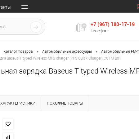
такты
+7 (967) 180-17-19
Телефон
•
•
Каталог товаров
Автомобильные аксессуары
Автомобильные FM-
а Baseus T typed Wireless MP3 charger (PPS Quick Charger) CCTM-B01
ная зарядка Baseus T typed Wireless MP
ХАРАКТЕРИСТИКИ
ПОХОЖИЕ ТОВАРЫ