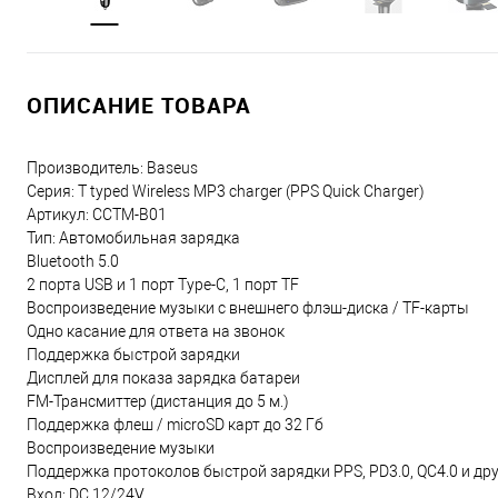
ОПИСАНИЕ ТОВАРА
Производитель: Baseus
Серия: T typed Wireless MP3 charger (PPS Quick Charger)
Артикул: CCTM-B01
Тип: Автомобильная зарядка
Bluetooth 5.0
2 порта USB и 1 порт Type-C, 1 порт TF
Воспроизведение музыки с внешнего флэш-диска / TF-карты
Одно касание для ответа на звонок
Поддержка быстрой зарядки
Дисплей для показа зарядка батареи
FM-Трансмиттер (дистанция до 5 м.)
Поддержка флеш / microSD карт до 32 Гб
Воспроизведение музыки
Поддержка протоколов быстрой зарядки PPS, PD3.0, QC4.0 и др
Вход: DC 12/24V