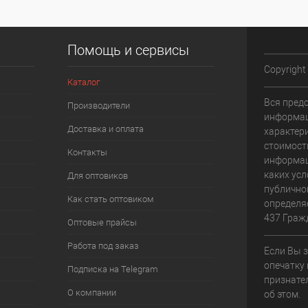
Помощь и сервисы
Copyright
Каталог
Вся пред
Производители
информац
Доставка и оплата
характери
стоимост
Контакты
информац
каких усл
Для оптовиков
публично
Как стать оптовиком
определя
437 Граж
Оптовые прайсы
Работа под заказ
Если Вы 
опечатку 
Подписка на Telegram
признате
О компании
об этом.