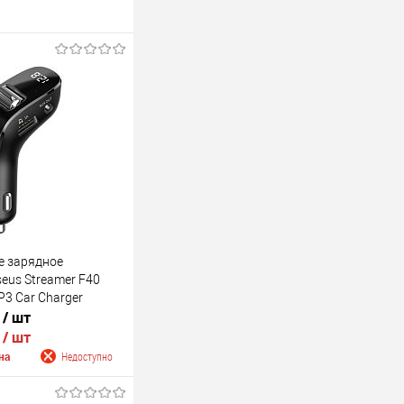
е зарядное
eus Streamer F40
P3 Car Charger
.
/ шт
M-трансмиттером,
.
 5.0, дисплеем
/ шт
на
Недоступно