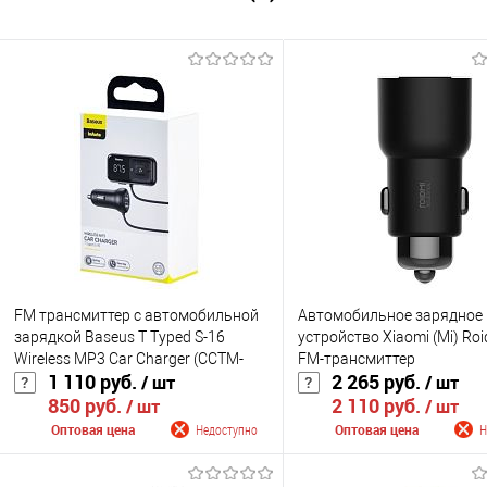
FM трансмиттер c автомобильной
Автомобильное зарядное
зарядкой Baseus T Typed S-16
устройство Xiaomi (Mi) Roi
Wireless MP3 Car Charger (CCTM-
FM-трансмиттер
1 110 руб.
2 265 руб.
/ шт
/ шт
E01) 2xUSB
850 руб.
2 110 руб.
/ шт
/ шт
Оптовая цена
Недоступно
Оптовая цена
Н