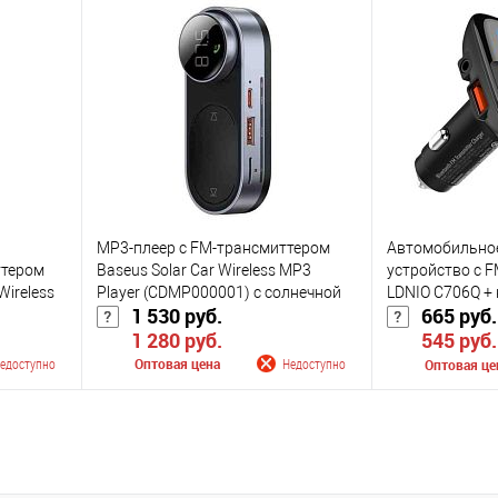
лении
Сообщить о поступлении
Сообщить
К сравнению
К сравнению
оступно
В избранное
Недоступно
В избранное
Цвет
Цвет
MP3-плеер с FM-трансмиттером
Автомобильно
ттером
Baseus Solar Car Wireless MP3
устройство с 
Wireless
Player (CDMP000001) с солнечной
LDNIO C706Q + 
1 530 руб.
665 руб
 2x USB,
батареей
1 280 руб.
545 руб
едоступно
Оптовая цена
Недоступно
Оптовая це
лении
Сообщить о поступлении
Сообщить
К сравнению
К сравнению