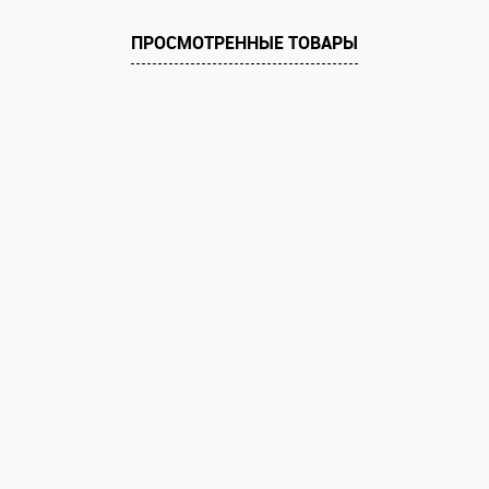
оступно
В избранное
Недоступно
В избранное
ПРОСМОТРЕННЫЕ ТОВАРЫ
Цвет
Цвет