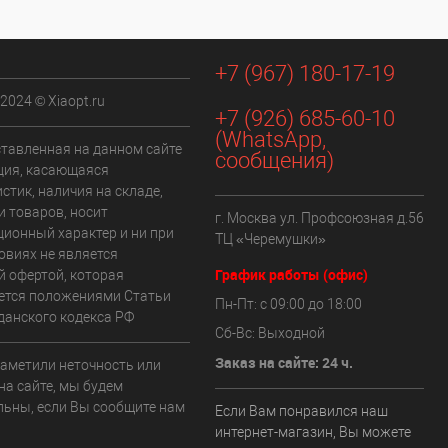
+7 (967) 180-17-19
 2024 © Xiaopt.ru
+7 (926) 685-60-10
(WhatsApp,
ставленная на данном сайте
сообщения)
ия, касающаяся
стик, наличия на складе,
и товаров, носит
г. Москва ул. Профсоюзная д.56
ионный характер и ни при
ТЦ «Черемушки»
овиях не является
График работы (офис)
й офертой, которая
ется положениями Статьи
Пн-Пт: с 09:00 до 18:00
данского кодекса РФ
Сб-Вс: Выходной
Заказ на сайте: 24 ч.
заметили неточность или
на сайте, мы будем
льны, если Вы сообщите нам
Если Вам понравился наш
интернет-магазин, Вы можете