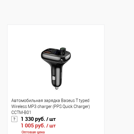
В избранное
Нед
В избранное
Недоступно
Цвет
Цвет
Автомобильная зарядка Baseus T typed
Wireless MP3 charger (PPS Quick Charger)
CCTM-B01
1 330 руб.
/ шт
1 005 руб.
/ шт
Оптовая цена