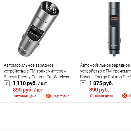
Сообщить о поступлении
Сообщить о поступ
К сравнению
К сравнению
В избранное
Недоступно
В избранное
Нед
Цвет
Цвет
Автомобильное зарядное
Автомобильное зарядное
устройство с FM-трансмиттером
устройство с FM-трансми
Baseus Energy Column Car Wireless
Baseus Energy Column Car 
1 110 руб.
1 075 руб.
/ шт
MP3 Charger 2xUSB (Wireless 5.0
(CCNLZ-C0G) Bluetooth 5.0,
890 руб.
890 руб.
5V/3.1A) (CCNLZ-0G, CCNLZ-0S)
3A, 18W, PPS, QC 3.0
/ шт
Оптовая цена
Н
Оптовая цена
Недоступно
Сообщить о поступ
Сообщить о поступлении
К сравнению
К сравнению