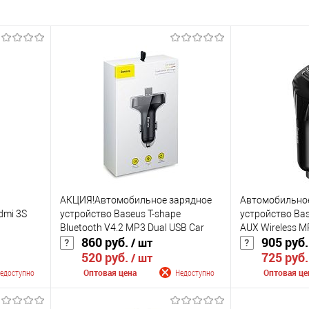
АКЦИЯ!Автомобильное зарядное
Автомобильно
dmi 3S
устройство Baseus T-shape
устройство Bas
Bluetooth V4.2 MP3 Dual USB Car
AUX Wireless M
860 руб.
905 руб
/ шт
Charger LED Screen (CCALL-TM01,
(CCF40-01) с F
520 руб.
725 руб
CCALL-TM0A)
MP3, Bluetooth
/ шт
едоступно
Оптовая цена
Недоступно
Оптовая це