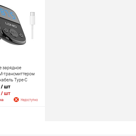
 о поступлении
Недоступно
е зарядное
FM-трансмиттером
кабель Type-C
.
/ шт
.
/ шт
на
Недоступно
 о поступлении