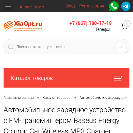
Вход
Регистрация
Определение
+7 (967) 180-17-19
0
Телефон
Каталог товаров
•
•
•
Главная страница
Каталог товаров
Автомобильные аксессуары
Автомобильное зарядное устройство
с FM-трансмиттером Baseus Energy
Column Car Wireless MP3 Charger