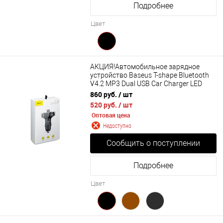
Подробнее
Цвет
АКЦИЯ!Автомобильное зарядное
устройство Baseus T-shape Bluetooth
V4.2 MP3 Dual USB Car Charger LED
Screen (CCALL-TM01, CCALL-TM0A)
860 руб.
/ шт
520 руб.
/ шт
Оптовая цена
Недоступно
Сообщить о поступлении
Подробнее
Цвет