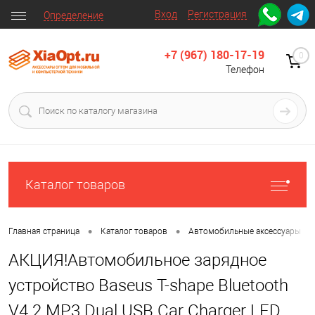
Вход
Регистрация
Определение
+7 (967) 180-17-19
0
Телефон
Каталог товаров
•
•
•
Главная страница
Каталог товаров
Автомобильные аксессуары
АКЦИЯ!Автомобильное зарядное
устройство Baseus T-shape Bluetooth
V4.2 MP3 Dual USB Car Charger LED