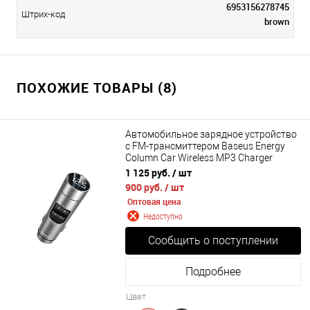
6953156278745
Штрих-код
brown
ПОХОЖИЕ ТОВАРЫ (8)
Автомобильное зарядное устройство
с FM-трансмиттером Baseus Energy
Column Car Wireless MP3 Charger
2xUSB (Wireless 5.0 5V/3.1A) (CCNLZ-
1 125 руб.
/ шт
0G, CCNLZ-0S)
900 руб.
/ шт
Оптовая цена
Недоступно
Сообщить о поступлении
Подробнее
Цвет