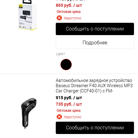
865 руб.
/ шт
Оптовая цена
Недоступно
Сообщить о поступлении
Подробнее
Цвет
Автомобильное зарядное устройство
Baseus Streamer F40 AUX Wireless MP3
Car Charger (CCF40-01) с FM-
трансмиттером, MP3, Bluetooth 5.0,
915 руб.
/ шт
дисплеем
735 руб.
/ шт
Оптовая цена
Недоступно
Сообщить о поступлении