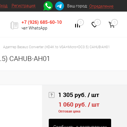
Вход
Регистрация
Ваш город:
Определение
+7 (926) 685-60-10
0
0
0
чат WhatsApp
Адаптер Baseus Converter (HD4K to VGA+Micro+DC3.5) CAHUB-AH01
3.5) CAHUB-AH01
1 305 руб.
/ шт
1 060 руб.
/ шт
Оптовая цена