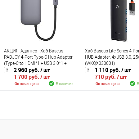
В избранное
В наличии
В избранное
В н
Цвет
Цвет
АКЦИЯ! Адаптер - Хаб Baseus
Хаб Baseus Lite Series 4-Po
PADJOY 4-Port Type-C Hub Adapter
HUB Adapter, 4xUSB 3.0, 2
(Type-C to HDMI*1 + USB 3.0*1 +
(WKQX030001)
2 960 руб.
1 110 руб.
/ шт
/ шт
Type-C PD&Data*1 + 3.5mm*1)
1 700 руб.
710 руб.
WKWJ000013
/ шт
/ шт
В наличии
В
Оптовая цена
Оптовая цена
В корзину
В корзину
К сравнению
К сравнению
В избранное
В наличии
В избранное
В н
Цвет
Цвет