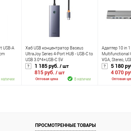
аличии
В избранное
В наличии
В избранное
Цвет
Цвет
rt USB-A
Хаб USB концентратор Baseus
Адаптер 10 in 1
5cm
UltraJoy Series 4-Port HUB - USB-C to
Multifunctional 
USB 3.0*4+USB-C 5V
VGA, Stereo, US
1 185 руб.
5 180 ру
/ шт
(B0005280B811-08)
SD, Micro SD
815 руб.
4 070 ру
/ шт
 наличии
В наличии
Оптовая цена
Оптовая це
В корзину
К сравнению
К сравнению
аличии
В избранное
В наличии
В избранное
ПРОСМОТРЕННЫЕ ТОВАРЫ
Цвет
Цвет