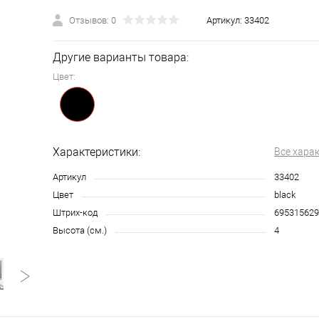
Отзывов: 0
Артикул:
33402
Другие варианты товара:
Цвет:
Характеристики:
Все хара
Артикул
33402
Цвет
black
Штрих-код
695315629
Высота (см.)
4