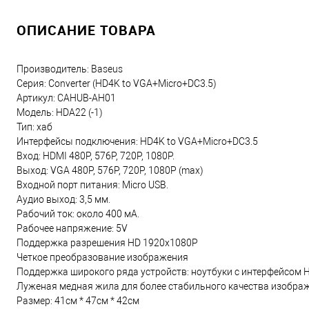
ОПИСАНИЕ ТОВАРА
Производитель: Baseus
Серия: Converter (HD4K to VGA+Micro+DC3.5)
Артикул: CAHUB-AH01
Модель: HDA22 (-1)
Тип: хаб
Интерфейсы подключения: HD4K to VGA+Micro+DC3.5
Вход: HDMI 480P, 576P, 720P, 1080P.
Выход: VGA 480P, 576P, 720P, 1080P (max)
Входной порт питания: Micro USB.
Аудио выход: 3,5 мм.
Рабочий ток: около 400 мА.
Рабочее напряжение: 5V
Поддержка разрешения HD 1920x1080P
Четкое преобразование изображения
Поддержка широкого ряда устройств: ноутбуки с интерфейсом HD
Луженая медная жила для более стабильного качества изобра
Размер: 41см * 47см * 42см