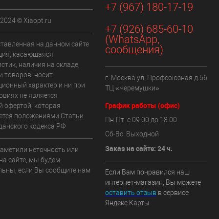
+7 (967) 180-17-19
 2024 © Xiaopt.ru
+7 (926) 685-60-10
(WhatsApp,
ставленная на данном сайте
сообщения)
ия, касающаяся
стик, наличия на складе,
и товаров, носит
г. Москва ул. Профсоюзная д.56
ионный характер и ни при
ТЦ «Черемушки»
овиях не является
График работы (офис)
й офертой, которая
ется положениями Статьи
Пн-Пт: с 09:00 до 18:00
данского кодекса РФ
Сб-Вс: Выходной
Заказ на сайте: 24 ч.
заметили неточность или
на сайте, мы будем
льны, если Вы сообщите нам
Если Вам понравился наш
интернет-магазин, Вы можете
оставить отзыв
в сервисе
Яндекс.Карты