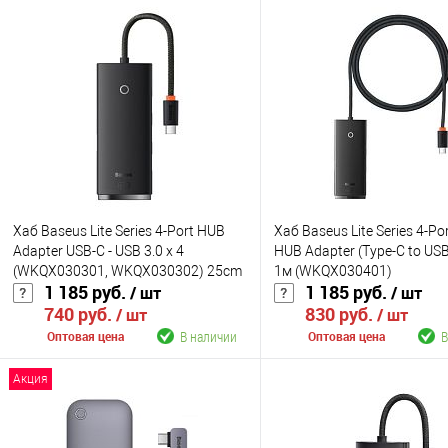
Хаб Baseus Lite Series 4-Port HUB
Хаб Baseus Lite Series 4-Po
Adapter USB-C - USB 3.0 х 4
HUB Adapter (Type-C to USB
(WKQX030301, WKQX030302) 25cm
1м (WKQX030401)
1 185 руб.
1 185 руб.
/ шт
/ шт
740 руб.
830 руб.
/ шт
/ шт
В наличии
В
Оптовая цена
Оптовая цена
Акция
В корзину
В корзину
К сравнению
К сравнению