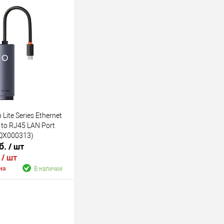
Lite Series Ethernet
 to RJ45 LAN Port
QX000313)
б.
/ шт
.
/ шт
В наличии
на
В корзину