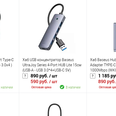
rt Type-C
Хаб USB концентратор Baseus
Хаб Baseus Hub 
 3.0x4 )
UltraJoy Series 4-Port HUB Lite 15см
Adapter TYPE-C
(USB-A - USB 3.0*4+USB-C 5V)
1000Mbps (WK
890 руб.
1 185 ру
/ шт
B0005280B811-10
590 руб.
890 руб
/ шт
 наличии
В наличии
Оптовая цена
Оптовая це
В корзину
К сравнению
К сравнению