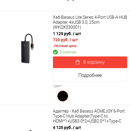
Хаб Baseus Lite Series 4-Port USB-A HUB
Adapter, 4xUSB 3.0, 25cm
(WKQX030001)
1 125 руб.
/ шт
720 руб.
/ шт
Оптовая цена
В наличии
В корзину
Подробнее
Цвет
Адаптер - Хаб Baseus ACMEJOY 6-Port
Type-C Hub Adapter(Type-C to
HDMI*1+USB3.0*2+USB2.0*1+Type-C
PD&Data+RJ45*1) WKJZ010313
4 125 руб.
/ шт