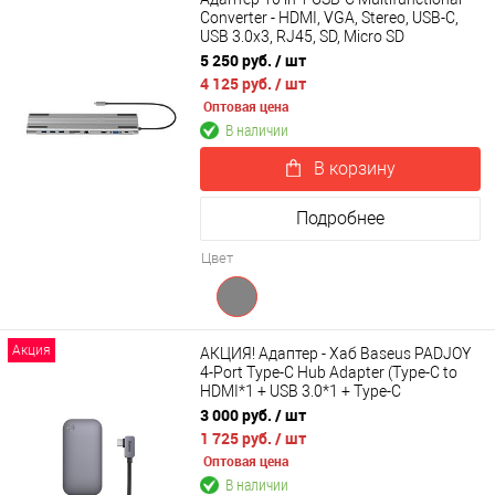
Converter - HDMI, VGA, Stereo, USB-C,
USB 3.0х3, RJ45, SD, Micro SD
5 250 руб.
/ шт
4 125 руб.
/ шт
Оптовая цена
В наличии
В корзину
Подробнее
Цвет
Акция
АКЦИЯ! Адаптер - Хаб Baseus PADJOY
4-Port Type-C Hub Adapter (Type-C to
HDMI*1 + USB 3.0*1 + Type-C
PD&Data*1 + 3.5mm*1) WKWJ000013
3 000 руб.
/ шт
1 725 руб.
/ шт
Оптовая цена
В наличии