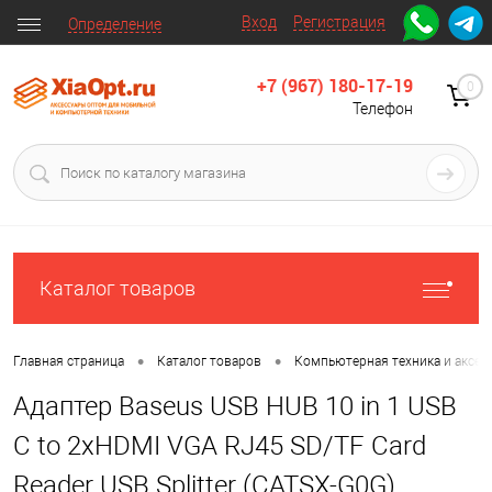
Вход
Регистрация
Определение
+7 (967) 180-17-19
0
Телефон
Каталог товаров
•
•
Главная страница
Каталог товаров
Компьютерная техника и аксес
Адаптер Baseus USB HUB 10 in 1 USB
C to 2хHDMI VGA RJ45 SD/TF Card
Reader USB Splitter (CATSX-G0G)