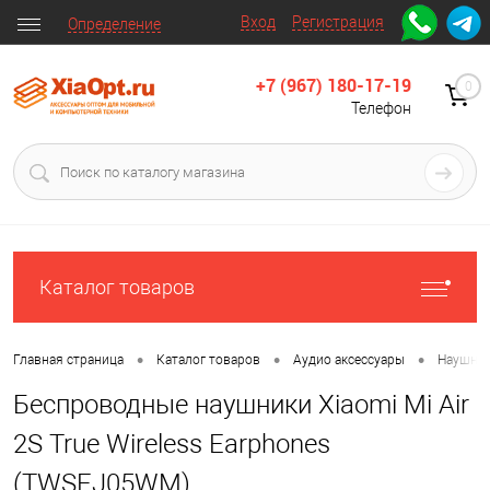
Вход
Регистрация
Определение
+7 (967) 180-17-19
0
Телефон
Каталог товаров
•
•
•
Главная страница
Каталог товаров
Аудио аксессуары
Наушни
Беспроводные наушники Xiaomi Mi Air
2S True Wireless Earphones
(TWSEJ05WM)