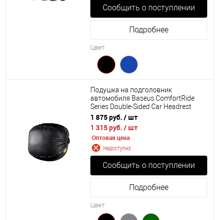
Сообщить о поступлении
Подробнее
Цвет
Подушка на подголовник
автомобиля Baseus ComfortRide
Series Double-Sided Car Headrest
Pillow (C20036403111-00,
1 875 руб.
/ шт
C20036403611-00, C20036403831-
1 315 руб.
/ шт
01)
Оптовая цена
Недоступно
Сообщить о поступлении
Подробнее
Цвет