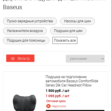
Baseus
Пуско-зарядные устройства
Насосы для шин
Увлажнители воздуха
Подушки для шеи
Подушки для поясницы
Показать все
Фильтр
Подушка на подголовник
автомобиля Baseus ComfortRide
Series Silk Car Headrest Pillow
(C20036400311-00, C20036400111-
1 500 руб.
/ шт
00)
1 095 руб.
/ шт
Оптовая цена
Недоступно