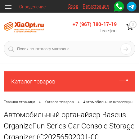
Вход
Регистрация
Определение
+7 (967) 180-17-19
0
Телефон
Каталог товаров
•
•
•
Главная страница
Каталог товаров
Автомобильные аксессуары
Автомобильный органайзер Baseus
OrganizeFun Series Car Console Storage
Organizer (C20256502001-00,