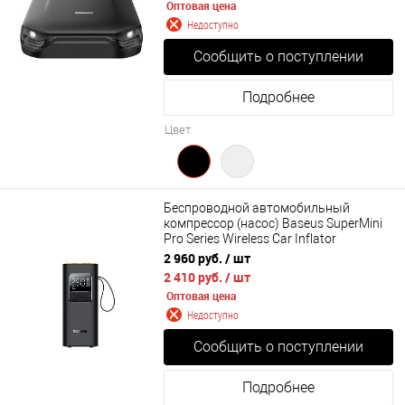
Оптовая цена
Недоступно
Сообщить о поступлении
Подробнее
Цвет
Беспроводной автомобильный
компрессор (насос) Baseus SuperMini
Pro Series Wireless Car Inflator
(C11159300111-00)
2 960 руб.
/ шт
2 410 руб.
/ шт
Оптовая цена
Недоступно
Сообщить о поступлении
Подробнее