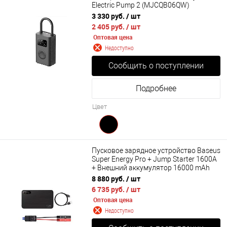
Electric Pump 2 (MJCQB06QW)
3 330 руб.
/ шт
2 405 руб.
/ шт
Оптовая цена
Недоступно
Сообщить о поступлении
Подробнее
Цвет
Пусковое зарядное устройство Baseus
Super Energy Pro + Jump Starter 1600A
+ Внешний аккумулятор 16000 mAh
(CGNL070001)
8 880 руб.
/ шт
6 735 руб.
/ шт
Оптовая цена
Недоступно