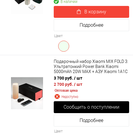
В наличии
В корзину
Подробнее
Цвет
Подарочный набор Xiaomi MIX FOLD 3:
Ультратонкий Power Bank Xiaomi
5000mAh 20W MAX + АЗУ Xiaomi 1A1C
100W + термос Mi Pocket Edition
3 700 руб.
/ шт
2 700 руб.
/ шт
Оптовая цена
Недоступно
Сообщить о поступлении
Подробнее
Цвет