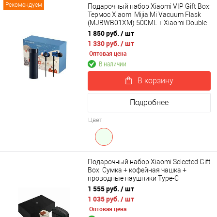
Рекомендуем
Подарочный набор Xiaomi VIP Gift Box:
Термос Xiaomi Mijia Mi Vacuum Flask
(MJBWB01XM) 500ML + Xiaomi Double
Dynamic Earphone SDQEJ06WM
1 850 руб.
/ шт
1 330 руб.
/ шт
Оптовая цена
В наличии
В корзину
Подробнее
Цвет
Подарочный набор Xiaomi Selected Gift
Box: Cумка + кофейная чашка +
проводные наушники Type-C
1 555 руб.
/ шт
1 035 руб.
/ шт
Оптовая цена