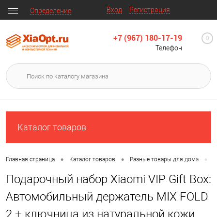
Вход
Регистрация
Определение
+7 (967) 180-17-19
0
Телефон
Каталог товаров
•
•
•
Главная страница
Каталог товаров
Разные товары для дома
П
Подарочный набор Xiaomi VIP Gift Box:
Автомобильный держатель MIX FOLD
2 + ключница из натуральной кожи