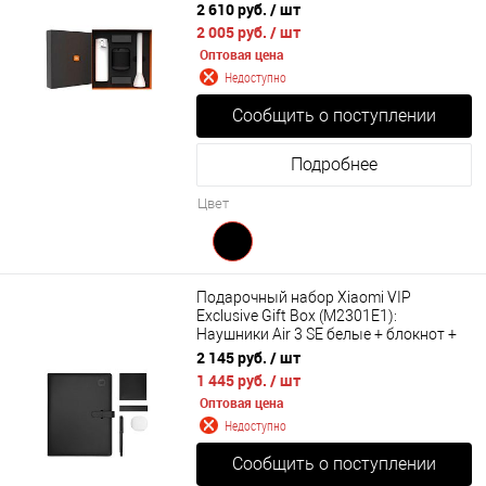
2 610 руб.
/ шт
2 005 руб.
/ шт
Оптовая цена
Недоступно
Сообщить о поступлении
Подробнее
Цвет
Подарочный набор Xiaomi VIP
Exclusive Gift Box (M2301E1):
Наушники Air 3 SE белые + блокнот +
ручка
2 145 руб.
/ шт
1 445 руб.
/ шт
Оптовая цена
Недоступно
Сообщить о поступлении