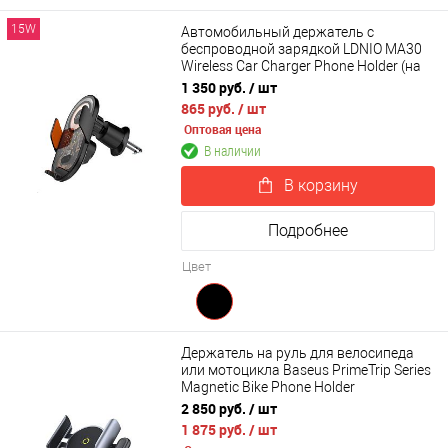
15W
Автомобильный держатель с
беспроводной зарядкой LDNIO MA30
Wireless Car Charger Phone Holder (на
воздуховод)
1 350 руб.
/ шт
865 руб.
/ шт
Оптовая цена
В наличии
В корзину
Подробнее
Цвет
Держатель на руль для велосипеда
или мотоцикла Baseus PrimeTrip Series
Magnetic Bike Phone Holder
(C40569000121-00)
2 850 руб.
/ шт
1 875 руб.
/ шт