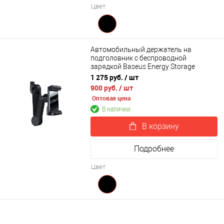
Цвет
Автомобильный держатель на
подголовник с беспроводной
зарядкой Baseus Energy Storage
Backseat Holder Wireless Charger
1 275 руб.
/ шт
(WXHZ-01)
900 руб.
/ шт
Оптовая цена
В наличии
В корзину
Подробнее
Цвет