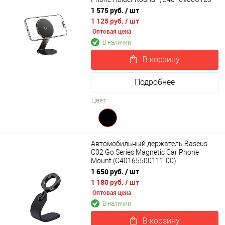
00）
1 575 руб.
/ шт
1 125 руб.
/ шт
Оптовая цена
В наличии
В корзину
Подробнее
Цвет
Автомобильный держатель Baseus
C02 Go Series Magnetic Car Phone
Mount (C40165500111-00)
1 650 руб.
/ шт
1 180 руб.
/ шт
Оптовая цена
В наличии
В корзину