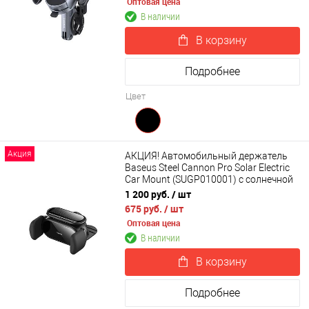
Оптовая цена
В наличии
В корзину
Подробнее
Цвет
Акция
АКЦИЯ! Автомобильный держатель
Baseus Steel Cannon Pro Solar Electric
Car Mount (SUGP010001) с солнечной
батарей
1 200 руб.
/ шт
675 руб.
/ шт
Оптовая цена
В наличии
В корзину
Подробнее