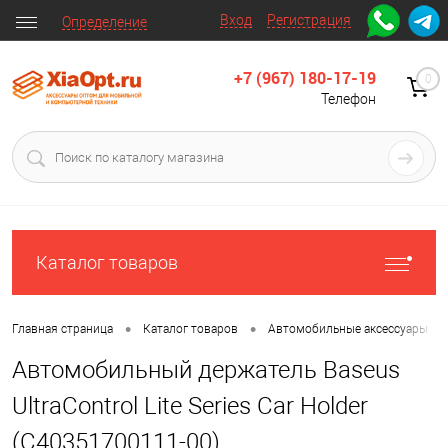
Вход
Регистрация
Определение
+7 (967) 180-17-19
0
Телефон
Каталог товаров
•
•
•
Главная страница
Каталог товаров
Автомобильные аксессуары
Автомобильный держатель Baseus
UltraControl Lite Series Car Holder
(C40351700111-00)