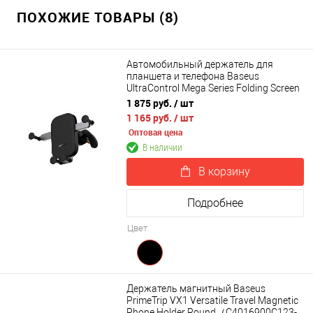
ПОХОЖИЕ ТОВАРЫ (8)
Автомобильный держатель для
планшета и телефона Baseus
UltraControl Mega Series Folding Screen
Phone Car Mount (C40465400111-00)
1 875 руб.
/ шт
1 165 руб.
/ шт
Оптовая цена
В наличии
В корзину
Подробнее
Цвет
Держатель магнитный Baseus
PrimeTrip VX1 Versatile Travel Magnetic
Phone Holder Round（C4016900C123-