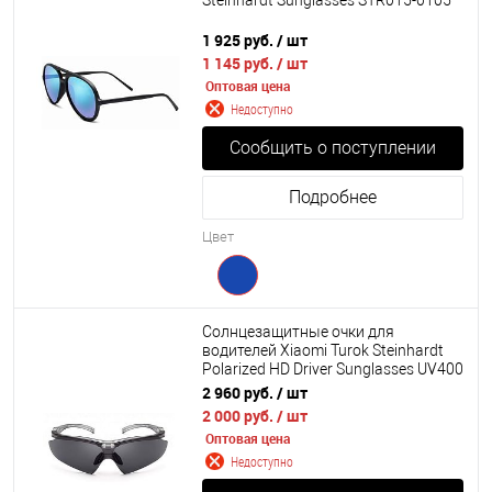
Steinhardt Sunglasses STR015-0105
1 925 руб.
/ шт
1 145 руб.
/ шт
Оптовая цена
Недоступно
Сообщить о поступлении
Подробнее
Цвет
Солнцезащитные очки для
водителей Xiaomi Turok Steinhardt
Polarized HD Driver Sunglasses UV400
(GTR002-5020)
2 960 руб.
/ шт
2 000 руб.
/ шт
Оптовая цена
Недоступно