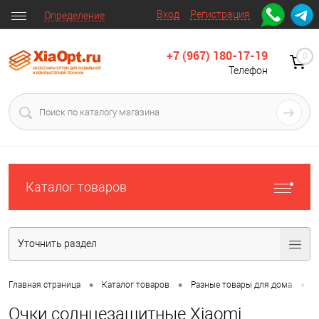
Вход
Регистрация
Определение
+7 (967) 180-17-19
0
Телефон
Каталог товаров
Уточнить раздел
•
•
•
Главная страница
Каталог товаров
Разные товары для дома
О
Очки солнцезащитные Xiaomi