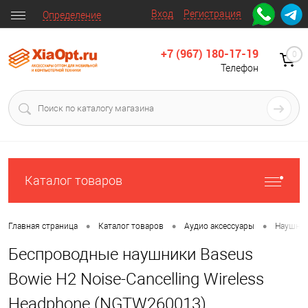
Вход
Регистрация
Определение
+7 (967) 180-17-19
0
Телефон
Каталог товаров
•
•
•
Главная страница
Каталог товаров
Аудио аксессуары
Наушни
Беспроводные наушники Baseus
Bowie H2 Noise-Cancelling Wireless
Headphone (NGTW260013)