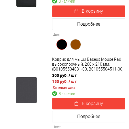
В наличии
В корзину
Подробнее
Цвет
Коврик для мыши Baseus Mouse Pad
высокопрочный, 260 x 210 мм.
(B01055504831-00, B01055504511-00,
B01055504411-00)
300 руб.
/ шт
150 руб.
/ шт
Оптовая цена
В наличии
В корзину
Подробнее
Цвет