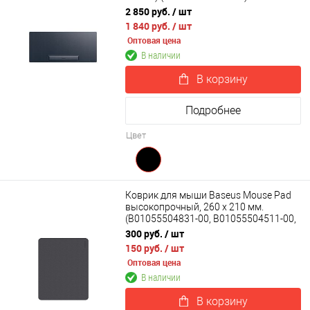
2 850 руб.
/ шт
1 840 руб.
/ шт
Оптовая цена
В наличии
В корзину
Подробнее
Цвет
Коврик для мыши Baseus Mouse Pad
высокопрочный, 260 x 210 мм.
(B01055504831-00, B01055504511-00,
B01055504411-00)
300 руб.
/ шт
150 руб.
/ шт
Оптовая цена
В наличии
В корзину