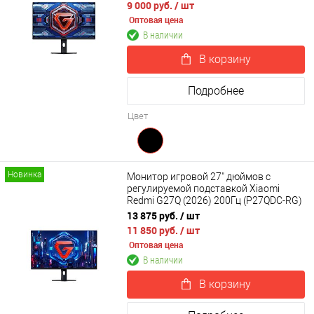
9 000 руб.
/ шт
Оптовая цена
В наличии
В корзину
Подробнее
Цвет
Новинка
Монитор игровой 27" дюймов с
регулируемой подставкой Xiaomi
Redmi G27Q (2026) 200Гц (P27QDC-RG)
CN
13 875 руб.
/ шт
11 850 руб.
/ шт
Оптовая цена
В наличии
В корзину