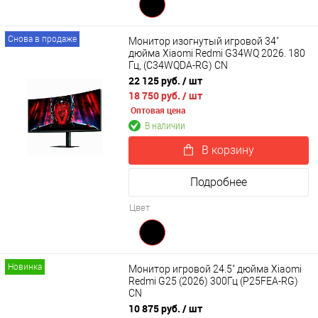
Снова в продаже
Монитор изогнутый игровой 34"
дюйма Xiaomi Redmi G34WQ 2026. 180
Гц, (C34WQDA-RG) CN
22 125 руб.
/ шт
18 750 руб.
/ шт
Оптовая цена
В наличии
В корзину
Подробнее
Цвет
Новинка
Монитор игровой 24.5" дюйма Xiaomi
Redmi G25 (2026) 300Гц (P25FEA-RG)
CN
10 875 руб.
/ шт