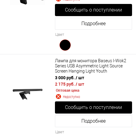
Сообщить о поступлении
Подробнее
Цвет
Лампа для монитора Baseus I-Wok2
Series USB Asymmetric Light Source
Screen Hanging Light Youth
(DGIW000101)
3 000 руб.
/ шт
2 175 руб.
/ шт
Оптовая цена
Недоступно
Сообщить о поступлении
Подробнее
Цвет