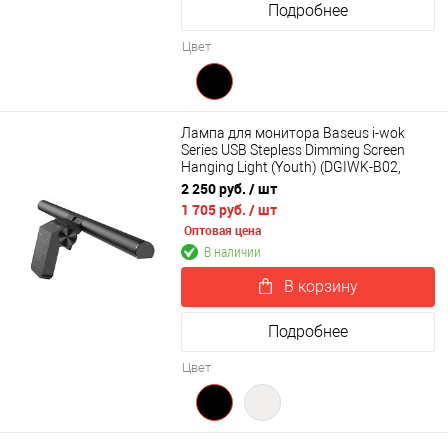
Подробнее
Цвет
Лампа для монитора Baseus i-wok
Series USB Stepless Dimming Screen
Hanging Light (Youth) (DGIWK-B02,
DGIWK-B01)
2 250 руб.
/ шт
1 705 руб.
/ шт
Оптовая цена
В наличии
В корзину
Подробнее
Цвет