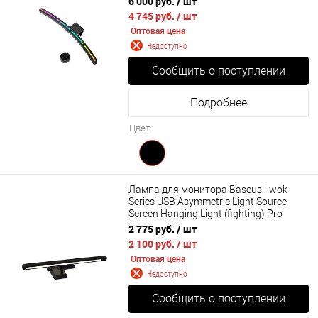
6 000 руб.
/ шт
4 745 руб.
/ шт
Оптовая цена
Недоступно
Сообщить о поступлении
Подробнее
Цвет
Лампа для монитора Baseus i-wok
Series USB Asymmetric Light Source
Screen Hanging Light (fighting) Pro
(DGIWK-P01)
2 775 руб.
/ шт
2 100 руб.
/ шт
Оптовая цена
Недоступно
Сообщить о поступлении