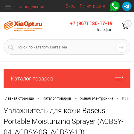
Вход
Регистрация
Определение
+7 (967) 180-17-19
0
Телефон
Каталог товаров
•
•
•
Главная страница
Каталог товаров
Умная электроника
Красот
Увлажнитель для кожи Baseus
Portable Moisturizing Sprayer (ACBSY-
04, ACBSY-0G, ACBSY-13)