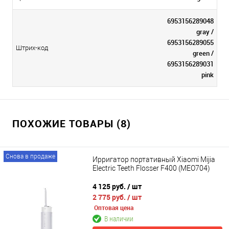
6953156289048
gray /
6953156289055
Штрих-код
green /
6953156289031
pink
ПОХОЖИЕ ТОВАРЫ (8)
Снова в продаже
Ирригатор портативный Xiaomi Mijia
Electric Teeth Flosser F400 (MEO704)
4 125 руб.
/ шт
2 775 руб.
/ шт
Оптовая цена
В наличии