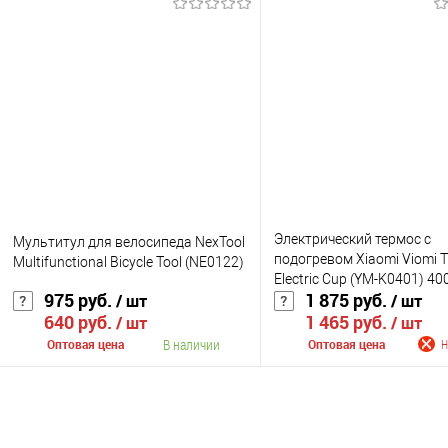
В корзину
В корзину
К сравнению
К сравнению
В избранное
В наличии
В избранное
В нали
Цвет
Цвет
Электрический термос с
Мультитул для велосипеда NexTool
подогревом Xiaomi Viomi T
Multifunctional Bicycle Tool (NE0122)
Electric Cup (YM-K0401) 40
975 руб.
1 875 руб.
/ шт
/ шт
640 руб.
1 465 руб.
/ шт
/ шт
В наличии
Оптовая цена
Оптовая цена
Н
В корзину
Сообщить о поступ