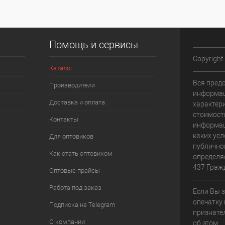
Помощь и сервисы
Copyright
Каталог
Вся пред
Производители
информац
Доставка и оплата
характери
стоимост
Контакты
информац
каких усл
Для оптовиков
публично
Как стать оптовиком
определя
437 Граж
Оптовые прайсы
Работа под заказ
Если Вы 
опечатку 
Подписка на Telegram
признате
О компании
об этом.