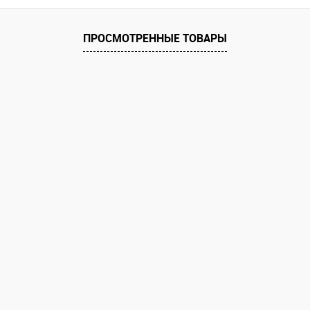
К сравнению
К сравнению
оступно
В избранное
Недоступно
В избранное
ПРОСМОТРЕННЫЕ ТОВАРЫ
Цвет
Цвет