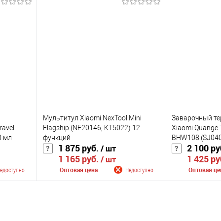
В корзину
В
К сравнению
К сравнению
чии
В избранное
В наличии
В избранное
Цвет
Цвет
Мультитул Xiaomi NexTool Mini
Заварочный те
ravel
Flagship (NE20146, KT5022) 12
Xiaomi Quange 
0 мл
функций
BHW108 (SJ040
1 875 руб.
2 100 ру
/ шт
1 165 руб.
1 425 ру
/ шт
едоступно
Оптовая цена
Недоступно
Оптовая це
лении
Сообщить о поступлении
Сообщить