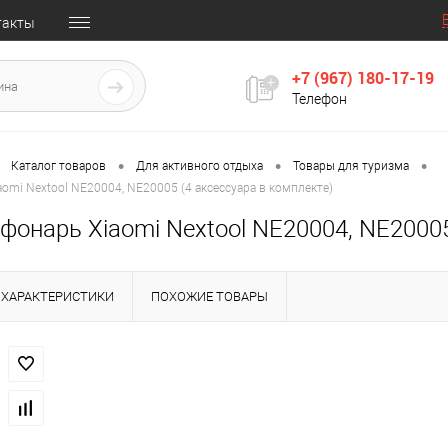
такты
+7 (967) 180-17-19
Телефон
•
•
•
Каталог товаров
Для активного отдыха
Товары для туризма
omi Nextool NE20004, NE20005 (4 аксессуара в комплекте)
онарь Xiaomi Nextool NE20004, NE20005
ХАРАКТЕРИСТИКИ
ПОХОЖИЕ ТОВАРЫ