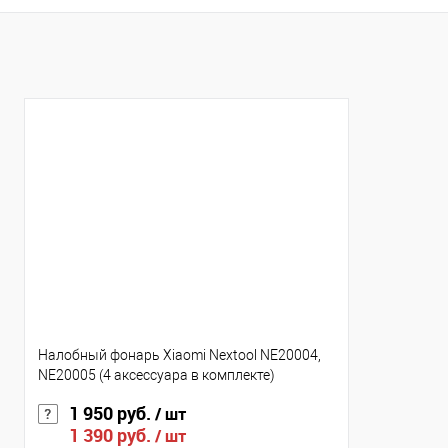
К сравнению
К сравнению
В избранное
В наличии
В избранное
Нед
Цвет
Цвет
Налобный фонарь Xiaomi Nextool NE20004,
NE20005 (4 аксессуара в комплекте)
1 950 руб.
/ шт
1 390 руб.
/ шт