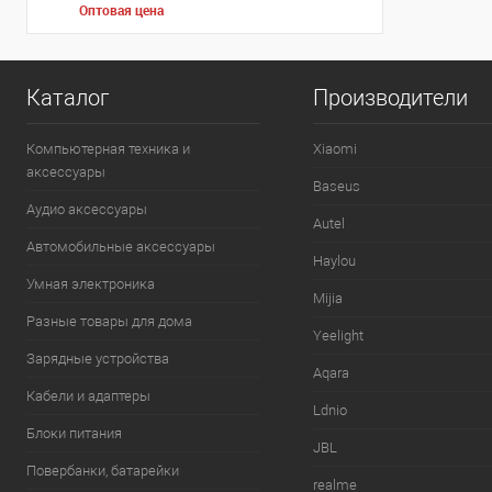
Оптовая цена
Каталог
Производители
Компьютерная техника и
Xiaomi
аксессуары
Baseus
Аудио аксессуары
Autel
Автомобильные аксессуары
Haylou
Умная электроника
Mijia
Разные товары для дома
Yeelight
Зарядные устройства
Aqara
Кабели и адаптеры
Ldnio
Блоки питания
JBL
Повербанки, батарейки
realme