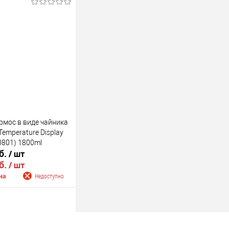
 корзину
В наличии
рмос в виде чайника
Temperature Display
801) 1800ml
б.
/ шт
б.
/ шт
на
Недоступно
 о поступлении