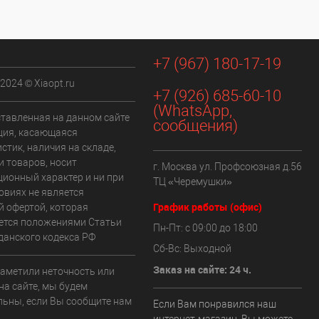
+7 (967) 180-17-19
 2024 © Xiaopt.ru
+7 (926) 685-60-10
(WhatsApp,
ставленная на данном сайте
сообщения)
ия, касающаяся
стик, наличия на складе,
и товаров, носит
г. Москва ул. Профсоюзная д.56
ионный характер и ни при
ТЦ «Черемушки»
овиях не является
График работы (офис)
й офертой, которая
ется положениями Статьи
Пн-Пт: с 09:00 до 18:00
данского кодекса РФ
Сб-Вс: Выходной
Заказ на сайте: 24 ч.
заметили неточность или
на сайте, мы будем
льны, если Вы сообщите нам
Если Вам понравился наш