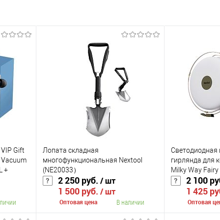
VIP Gift
Лопата складная
Светодиодная ц
Mi Vacuum
многофункциональная Nextool
гирлянда для к
L +
(NE20033）
Milky Way Fairy
2 250 руб.
2 100 ру
/ шт
rphone
1 500 руб.
1 425 ру
/ шт
аличии
В наличии
Оптовая цена
Оптовая це