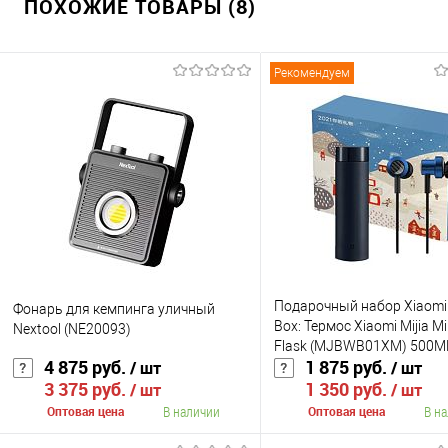
ПОХОЖИЕ ТОВАРЫ (8)
Рекомендуем
Подарочный набор Xiaomi 
Фонарь для кемпинга уличный
Box: Термос Xiaomi Mijia 
Nextool (NE20093)
Flask (MJBWB01XM) 500M
4 875 руб.
1 875 руб.
/ шт
/ шт
Xiaomi Double Dynamic Ea
3 375 руб.
1 350 руб.
SDQEJ06WM
/ шт
/ шт
В наличии
В н
Оптовая цена
Оптовая цена