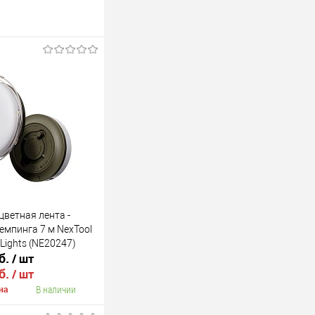
ветная лента -
емпинга 7 м NexTool
 Lights (NE20247)
б.
/ шт
б.
/ шт
В наличии
на