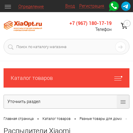
Вход
Регистрация
Определение
+7 (967) 180-17-19
0
Телефон
Каталог товаров
Уточнить раздел
•
•
•
Главная страница
Каталог товаров
Разные товары для дома
Д
Распылители Xiaomi