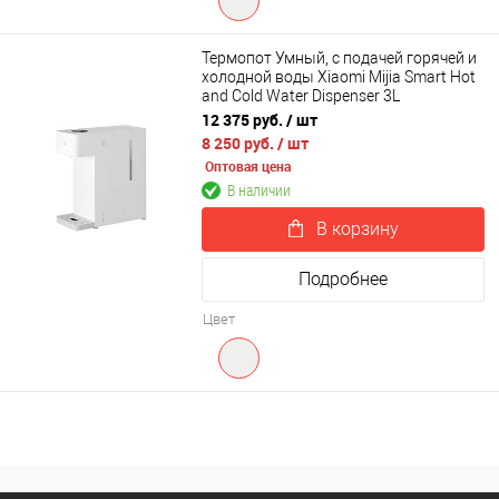
Термопот Умный, с подачей горячей и
холодной воды Xiaomi Mijia Smart Hot
and Cold Water Dispenser 3L
(MJMY23YM)
12 375 руб.
/ шт
8 250 руб.
/ шт
Оптовая цена
В наличии
В корзину
Подробнее
Цвет