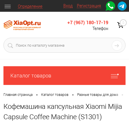
Вход
Регистрация
Определение
+7 (967) 180-17-19
0
Телефон
Каталог товаров
•
•
•
Главная страница
Каталог товаров
Разные товары для дома
Д
Кофемашина капсульная Xiaomi Mijia
Capsule Coffee Machine (S1301)