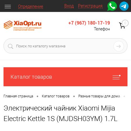
Вход
Регистрация
Определение
+7 (967) 180-17-19
0
Телефон
Каталог товаров
•
•
•
Главная страница
Каталог товаров
Разные товары для дома
Д
Электрический чайник Xiaomi Mijia
Electric Kettle 1S (MJDSH03YM) 1.7L