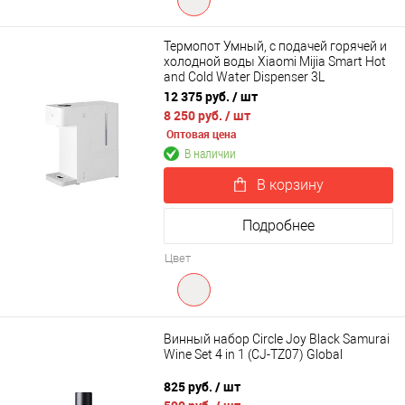
Термопот Умный, с подачей горячей и
холодной воды Xiaomi Mijia Smart Hot
and Cold Water Dispenser 3L
(MJMY23YM)
12 375 руб.
/ шт
8 250 руб.
/ шт
Оптовая цена
В наличии
В корзину
Подробнее
Цвет
Винный набор Circle Joy Black Samurai
Wine Set 4 in 1 (CJ-TZ07) Global
825 руб.
/ шт