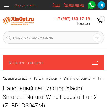
Вход
Регистрация
Определение
+7 (967) 180-17-19
0
Телефон
Каталог товаров
•
•
•
Главная страница
Каталог товаров
Умная электроника
Бытова
Напольный вентилятор Xiaomi
Smartmi Natural Wind Pedestal Fan 2
(ZLBPLDS04ZM)