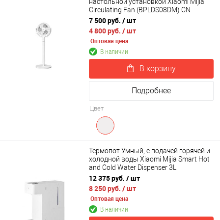
настольной установкой Xiaomi Mijia
Circulating Fan (BPLDS08DM) CN
7 500 руб.
/ шт
4 800 руб.
/ шт
Оптовая цена
В наличии
В корзину
Подробнее
Цвет
Термопот Умный, с подачей горячей и
холодной воды Xiaomi Mijia Smart Hot
and Cold Water Dispenser 3L
(MJMY23YM)
12 375 руб.
/ шт
8 250 руб.
/ шт
Оптовая цена
В наличии