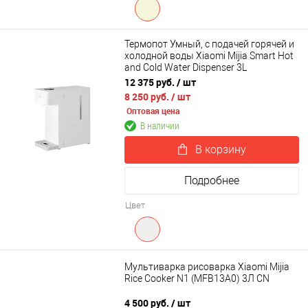
Термопот Умный, с подачей горячей и
холодной воды Xiaomi Mijia Smart Hot
and Cold Water Dispenser 3L
(MJMY23YM)
12 375 руб.
/ шт
8 250 руб.
/ шт
Оптовая цена
В наличии
В корзину
Подробнее
Цвет
Мультиварка рисоварка Xiaomi Mijia
Rice Cooker N1 (MFB13A0) 3Л CN
4 500 руб.
/ шт