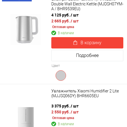
Double Wall Electric Kettle (MJDSH07YM-
A / BHR9539EU)
4 125 руб.
/ шт
2 665 руб.
/ шт
Оптовая цена
В наличии
В корзину
Подробнее
Цвет
Увлажнитель Xiaomi Humidifier 2 Lite
(MJJSQ06DY) BHR6605EU
3 375 руб.
/ шт
2 550 руб.
/ шт
Оптовая цена
В наличии