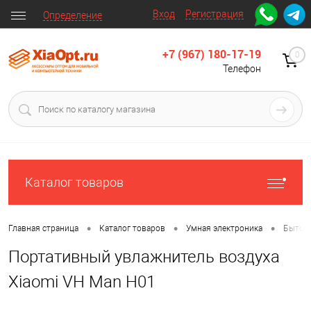
Вход
Регистрация
Определение
+7 (967) 180-17-19
0
Телефон
Каталог товаров
•
•
•
Главная страница
Каталог товаров
Умная электроника
Бытова
Портативный увлажнитель воздуха
Xiaomi VH Man H01