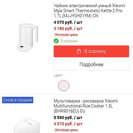
Чайник электрический умный Xiaomi
Mijia Smart Thermostatic Kettle 2 Pro
1.7L (MJJYSH01YM) CN
4 070 руб.
/ шт
3 180 руб.
/ шт
Оптовая цена
В наличии
В корзину
Подробнее
Цвет
Снова в продаже
Мультиварка - рисоварка Xiaomi
Multifunctional Rice Cooker 1.5L
(BHR9016EU) EU
5 550 руб.
/ шт
4 070 руб.
/ шт
Оптовая цена