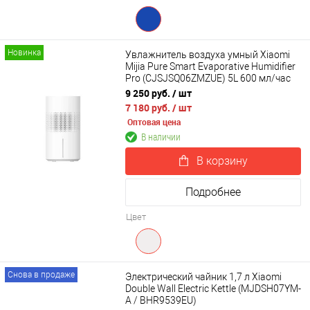
Новинка
Увлажнитель воздуха умный Xiaomi
Mijia Pure Smart Evaporative Humidifier
Pro (CJSJSQ06ZMZUE) 5L 600 мл/час
9 250 руб.
/ шт
7 180 руб.
/ шт
Оптовая цена
В наличии
В корзину
Подробнее
Цвет
Снова в продаже
Электрический чайник 1,7 л Xiaomi
Double Wall Electric Kettle (MJDSH07YM-
A / BHR9539EU)